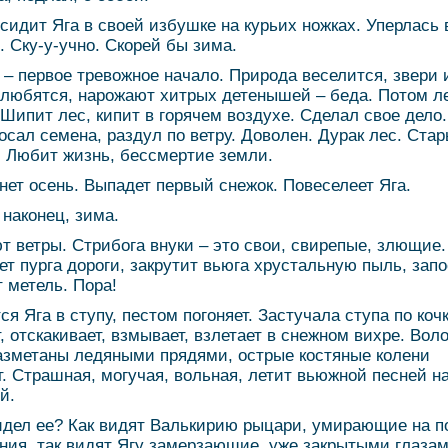
 сидит Яга в своей избушке на курьих ножках. Уперлась 
. Ску-у-учно. Скорей бы зима.
 – первое тревожное начало. Природа веселится, звери 
любятся, нарожают хитрых детенышей – беда. Потом ле
 Шипит лес, кипит в горячем воздухе. Сделал свое дело.
осал семена, раздул по ветру. Доволен. Дурак лес. Ста
. Любит жизнь, бессмертие земли.
нет осень. Выпадет первый снежок. Повеселеет Яга.
 наконец, зима.
т ветры. Стрибога внуки – это свои, свирепые, злющие.
ет пурга дороги, закрутит вьюга хрустальную пыль, запо
т метель. Пора!
ся Яга в ступу, пестом погоняет. Застучала ступа по коч
т, отскакивает, взмывает, взлетает в снежном вихре. Вол
азметаны ледяными прядями, острые костяные колени
т. Страшная, могучая, вольная, летит вьюжной песней н
й.
идел ее? Как видят Валькирию рыцари, умирающие на п
ния, так видят Ягу замерзающие, уже закрытыми глазам