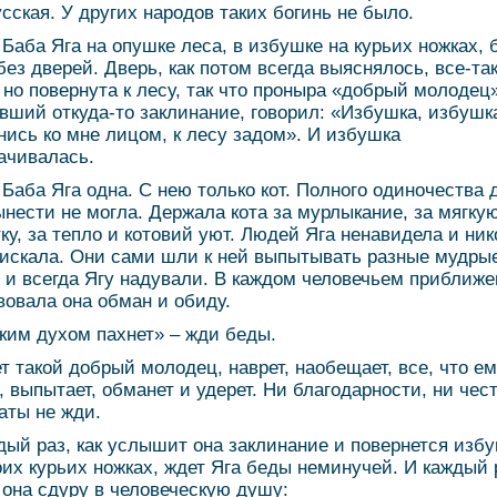
усская. У других народов таких богинь не было.
Баба Яга на опушке леса, в избушке на курьих ножках, 
 без дверей. Дверь, как потом всегда выяснялось, все-та
 но повернута к лесу, так что проныра «добрый молодец»
вший откуда-то заклинание, говорил: «Избушка, избушк
нись ко мне лицом, к лесу задом». И избушка
ачивалась.
Баба Яга одна. С нею только кот. Полного одиночества 
ынести не могла. Держала кота за мурлыкание, за мягку
ку, за тепло и котовий уют. Людей Яга ненавидела и ник
 искала. Они сами шли к ней выпытывать разные мудры
 и всегда Ягу надували. В каждом человечьем приближ
вовала она обман и обиду.
ким духом пахнет» – жди беды.
т такой добрый молодец, наврет, наобещает, все, что е
, выпытает, обманет и удерет. Ни благодарности, ни чес
аты не жди.
дый раз, как услышит она заклинание и повернется изб
оих курьих ножках, ждет Яга беды неминучей. И каждый 
 она сдуру в человеческую душу: