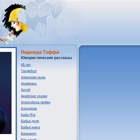
Надежда Тэффи
Юмористические рассказы
45 лет
Tanglefoot
Алмазная пыль
Анафемы
Антей
Арабские сказки
Атмосфера любви
Аэродром
Баба Яга
Бабья доля
Бабья книга
Бальмонт
Без стиля