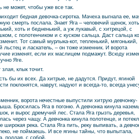
ь не может, чтобы уже все так.
риходит бедная девочка-сиротка. Мачеха выгнала ее, ма
рную смерть послала. Знает Яга – человечий щенок, хоть
ький, хоть и бедненький, а уж лукавый, с хитрецой, с
шком, с полотенчиком и с куском сальца. Даст сальца ко
изменит. Тот самый мурлыка-кот, тепленький, мягонький,
й льстец и ласкатель, – он тоже изменник. И ворота
учие изменят, если их маслицем подмажут. Всюду изме
-учно Яге.
 злая, клык точит.
сть бы их всех. Да хитрые, не дадутся. Придут, ягиной
сти поклонятся, наврут, надуют и всегда-то, всегда унес
зменник, ворота нечестные выпустили хитрую девчонку-
ыша. Бросилась Яга в погоню. А девчонка кинула назем
шок, и вырос дремучий лес. Стала Яга грызть деревья,
лась через чащу. А девчонка кинула полотенце, и потекл
е широкая река. Стала Яга пить, реку выпивать, а девчо
леко, не поймаешь. И все ягины тайны, что выпытала,
а, подлая, с собой.