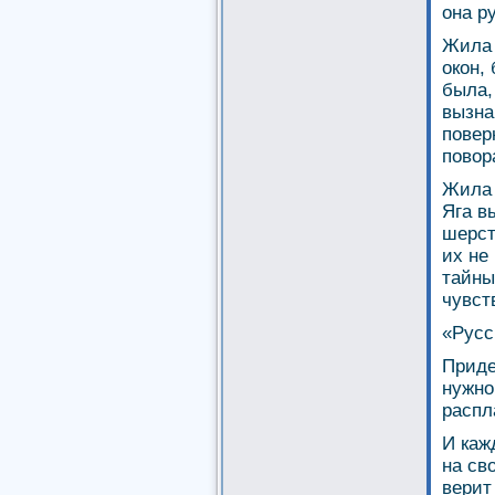
она р
Жила 
окон,
была,
вызна
повер
повор
Жила 
Яга в
шерст
их не
тайны
чувст
«Русс
Приде
нужно
распл
И каж
на св
верит