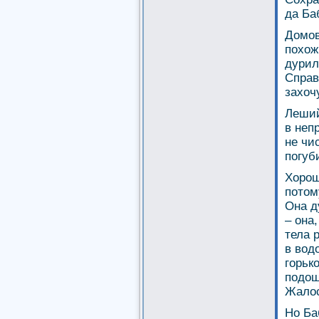
да Ба
Домов
похож
дурил
Справ
захоч
Леший
в неп
не чи
погуб
Хорош
потом
Она д
– она
тела 
в вод
горьк
подош
Жалос
Но Ба