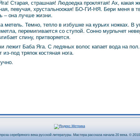
Яга! Старая, страшная! Людоедка проклятая! Ах, какая ж
ная, певучая, хрустальноокая! БО-ГИ-НЯ. Бери меня в т
ь – она лучше жизни.
а метель. Темно, тепло в избушке на курьих ножках. В у
 метла, перемигивается со ступой. Сонно мурлычет нев
выгибает спину, притворяется.
чи лежит Баба Яга. С ледяных волос капает вода на пол.
т из-под тряпок костяная нога.
-учно.
проза серебряного века русской литературы. Мастера рассказа начала 20 века. © 2010-