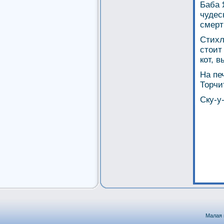
Баба 
чудес
смерт
Стихл
стоит
кот, 
На пе
Торчи
Ску-у
Малая 