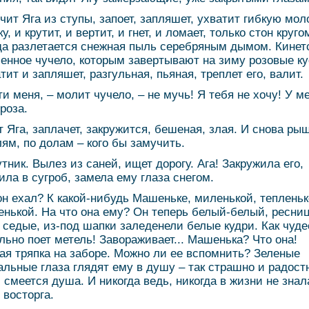
чит Яга из ступы, запоет, запляшет, ухватит гибкую мо
у, и крутит, и вертит, и гнет, и ломает, только стон круго
да разлетается снежная пыль серебряным дымом. Кинет
енное чучело, которым завертывают на зиму розовые ку
тит и запляшет, разгульная, пьяная, треплет его, валит.
ти меня, – молит чучело, – не мучь! Я тебя не хочу! У м
роза.
т Яга, заплачет, закружится, бешеная, злая. И снова ры
лям, по долам – кого бы замучить.
утник. Вылез из саней, ищет дорогу. Ага! Закружила его,
ила в сугроб, замела ему глаза снегом.
он ехал? К какой-нибудь Машеньке, миленькой, тепленьк
енькой. На что она ему? Он теперь белый-белый, ресни
 седые, из-под шапки заледенели белые кудри. Как чуде
ольно поет метель! Завораживает... Машенька? Что она!
ая тряпка на заборе. Можно ли ее вспомнить? Зеленые
альные глаза глядят ему в душу – так страшно и радостн
и смеется душа. И никогда ведь, никогда в жизни не знал
 восторга.