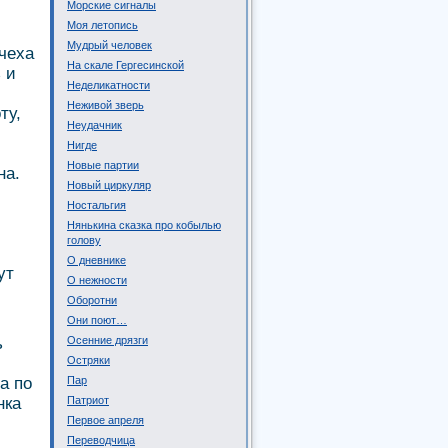
Морские сигналы
Моя летопись
Мудрый человек
чеха
На скале Гергесинской
 и
Неделикатности
Неживой зверь
ту,
Неудачник
Нигде
Новые партии
на.
Новый циркуляр
Ностальгия
Нянькина сказка про кобылью
голову
О дневнике
ут
О нежности
Оборотни
Они поют…
ь
Осенние дрязги
Остряки
а по
Пар
нка
Патриот
Первое апреля
Переводчица