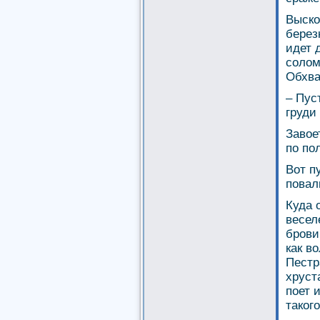
Выско
березк
идет 
солом
Обхва
– Пус
груди 
Завое
по по
Вот п
повал
Куда 
весел
брови
как в
Пестр
хруст
поет 
такого