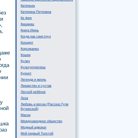
Катенька
без
Катерина Петровна
ки
Ке фер
,
Кишмиш
а,
Книга Июнь
Когда рак свистнул
Концерт
Корсиканец
даже
Кошки
ю
Кулич
огда
Культуртрегеры
е
Курорт
ении
Легенда и жизнь
Лекарство и сустав
Лесной ребёнок
Лиза
му
Любовь и весна (Рассказ Гули
тной
Бучинской)
Маски
Международное общество
ушка
Модный адвокат
раз
Мой первый Толстой