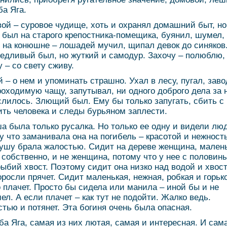
ба Яга.
ой – суровое чудище, хоть и охранял домашний быт, но
 был на старого крепостника-помещика, буянил, шумел,
 на конюшне – лошадей мучил, щипал девок до синяков
едливый был, но жуткий и самодур. Захочу – полюблю, 
у – со свету сживу.
 – о нем и упоминать страшно. Ухал в лесу, пугал, зав
роходимую чащу, запутывал, ни одного доброго дела за 
слилось. Злющий был. Ему бы только запугать, сбить с 
ить человека и следы бурьяном заплести.
а была только русалка. Но только ее одну и видели лю
у что заманивала она на погибель – красотой и нежност
ушу брала жалостью. Сидит на дереве женщина, мален
, собственно, и не женщина, потому что у нее с половин
рыбий хвост. Поэтому сидит она низко над водой и хвост
оросли прячет. Сидит маленькая, нежная, робкая и горьк
о плачет. Просто бы сидела или манила – иной бы и не
ел. А если плачет – как тут не подойти. Жалко ведь.
тью и потянет. Эта богиня очень была опасная.
ба Яга, самая из них лютая, самая и интересная. И сам