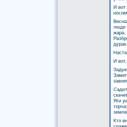
И вот
носом
Весна
люди 
жара.
Разбр
дурак
Наста
И вот,
Задую
Замет
завое
Садит
скаче
Яги р
торча
земле
Кто в
сраже