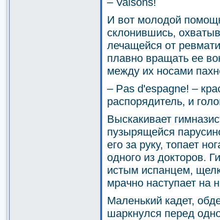
– Valsons!
И вот молодой помощн
склонившись, охватыв
лечащейся от ревматиз
плавно вращать ее во
между их носами пахн
– Pas d'espagne! – кр
распорядитель, и голов
Выскакивает гимназист
пузырящейся парусино
его за руку, топает н
одного из докторов. Г
истым испанцем, щелк
мрачно наступает на н
Маленький кадет, обде
шаркнулся перед одной