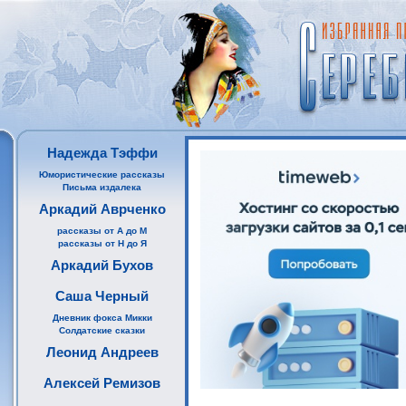
Надежда Тэффи
Юмористические рассказы
Письма издалека
Аркадий Аврченко
рассказы от А до М
рассказы от Н до Я
Аркадий Бухов
Саша Черный
Дневник фокса Микки
Солдатские сказки
Леонид Андреев
Алексей Ремизов