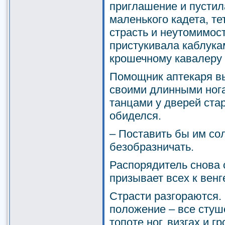
приглашение и пустил
маленького кадета, те
страсть и неутомимост
пристукивала каблука
крошечному кавалеру 
Помощник аптекаря в
своими длинными ног
танцами у дверей ста
обиделся.
– Поставить бы им со
безобразничать.
Распорядитель снова 
призывает всех к венг
Страсти разгораются.
положение – все стуш
топоте ног, визгах и г