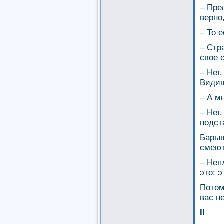
– Пре
верно
– То 
– Стр
свое 
– Нет,
Видиш
– А м
– Нет
подст
Барыш
смеют
– Неп
это: 
Потом
вас н
II