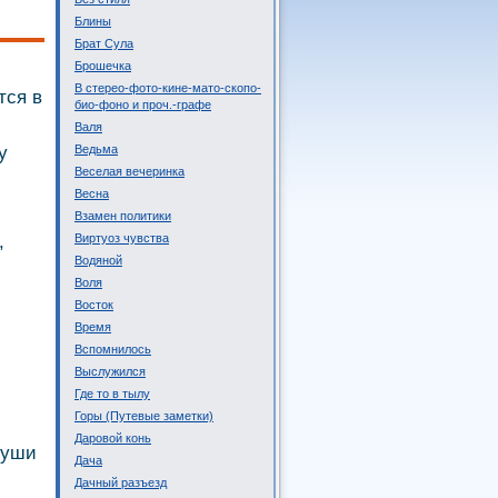
Блины
Брат Сула
Брошечка
В стерео-фото-кине-мато-скопо-
тся в
био-фоно и проч.-графе
Валя
у
Ведьма
Веселая вечеринка
Весна
Взамен политики
,
Виртуоз чувства
Водяной
Воля
Восток
Время
Вспомнилось
Выслужился
Где то в тылу
Горы (Путевые заметки)
Даровой конь
души
Дача
Дачный разъезд