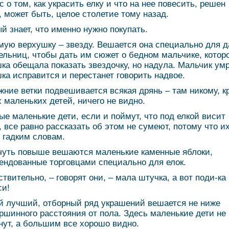
с о том, как украсить елку и что на нее повесить, решен
, может быть, целое столетие тому назад.
й знает, что именно нужно покупать.
мую верхушку – звезду. Вешается она специально для д
ельниц, чтобы дать им сюжет о бедном мальчике, котор
ка обещала показать звездочку, но надула. Мальчик умр
ка исправится и перестанет говорить надвое.
жние ветки подвешивается всякая дрянь – там никому, к
 маленьких детей, ничего не видно.
ые маленькие дети, если и поймут, что под елкой висит
, все равно рассказать об этом не сумеют, потому что и
 гадким словам.
чуть повыше вешаются маленькие каменные яблоки,
ендованные торговцами специально для елок.
ствительно, – говорят они, – мала штучка, а вот поди-ка
си!
 лучший, отборный ряд украшений вешается не ниже
ршинного расстояния от пола. Здесь маленькие дети не
нут, а большим все хорошо видно.