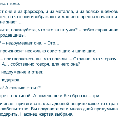
иал тоже.
т они и из фарфора, и из металла, и из всяких шелков
чек, но что они изображают и для чего предназначаются
 не знает…
жите, пожалуйста, что это за штучка? – робко спрашива
продавщицы.
? – недоумевает она. – Это…
 произносит несколько свистящих и шипящих.
! – притворяетесь вы, что поняли. – Странно, что я сразу
. А… собственно говоря, для чего она?
 недоумение и ответ.
 подарков.
да! А сколько стоит?
ыре с полтиной. А поменьше и без бронзы – три.
ачинает притягивать к загадочной вещице какое-то стра
 любопытство. Вы покупаете ее и много дней придумыва
подарить. Наконец жертва выбрана.