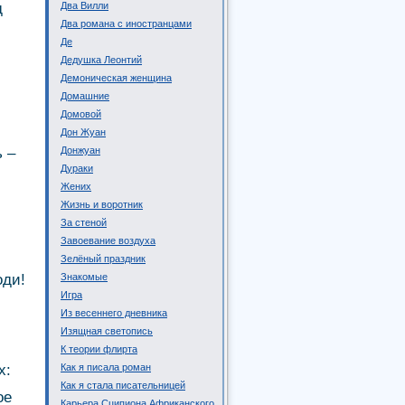
д
Два Вилли
Два романа с иностранцами
Де
Дедушка Леонтий
Демоническая женщина
Домашние
Домовой
Дон Жуан
 –
Донжуан
Дураки
Жених
Жизнь и воротник
За стеной
Завоевание воздуха
Зелёный праздник
оди!
Знакомые
Игра
Из весеннего дневника
Изящная светопись
К теории флирта
х:
Как я писала роман
Как я стала писательницей
ое
Карьера Сципиона Африканского