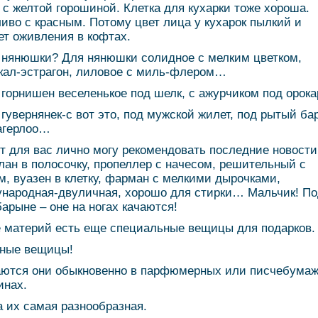
 с желтой горошиной. Клетка для кухарки тоже хороша.
иво с красным. Потому цвет лица у кухарок пылкий и
ет оживления в кофтах.
 нянюшки? Для нянюшки солидное с мелким цветком,
кал-эстрагон, лиловое с миль-флером…
 горнишен веселенькое под шелк, с ажурчиком под орок
 гувернянек-с вот это, под мужской жилет, под рытый бар
агерлоо…
от для вас лично могу рекомендовать последние новости
лан в полосочку, пропеллер с начесом, решительный с
м, вуазен в клетку, фарман с мелкими дырочками,
народная-двуличная, хорошо для стирки… Мальчик! П
барыне – оне на ногах качаются!
 материй есть еще специальные вещицы для подарков.
ные вещицы!
ются они обыкновенно в парфюмерных или писчебума
инах.
 их самая разнообразная.