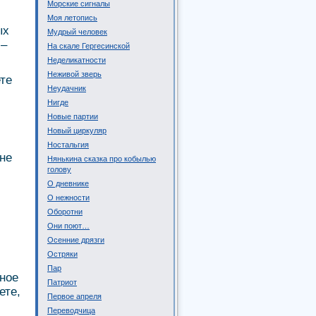
Морские сигналы
Моя летопись
ых
Мудрый человек
 –
На скале Гергесинской
Неделикатности
Неживой зверь
ете
Неудачник
Нигде
Новые партии
Новый циркуляр
Ностальгия
 не
Нянькина сказка про кобылью
голову
О дневнике
О нежности
Оборотни
Они поют…
Осенние дрязги
Остряки
Пар
нное
Патриот
ете,
Первое апреля
Переводчица