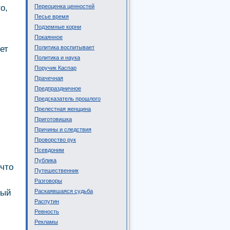
о,
Переоценка ценностей
Песье время
Подземные корни
Покаянное
ет
Политика воспитывает
Политика и наука
Поручик Каспар
Прачечная
Предпраздничное
Предсказатель прошлого
Прелестная женщина
Приготовишка
Причины и следствия
Проворство рук
Псевдоним
Публика
 что
Путешественник
Разговоры
рый
Раскаявшаяся судьба
Распутин
Ревность
Рекламы