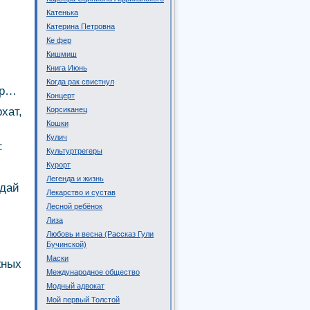
Катенька
Катерина Петровна
Ке фер
Кишмиш
Книга Июнь
Когда рак свистнул
ар…
Концерт
хат,
Корсиканец
Кошки
Кулич
:
Культуртрегеры
Курорт
Легенда и жизнь
одай
Лекарство и сустав
Лесной ребёнок
Лиза
Любовь и весна (Рассказ Гули
Бучинской)
Маски
жных
Международное общество
Модный адвокат
Мой первый Толстой