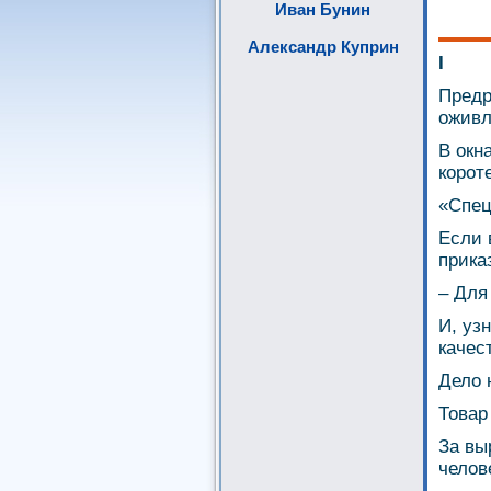
Иван Бунин
Александр Куприн
I
Предр
оживл
В окн
корот
«Спец
Если 
прика
– Для
И, уз
качес
Дело 
Товар
За вы
челов