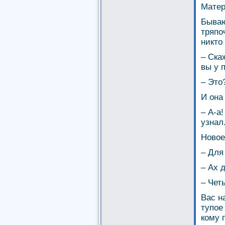
Матер
Бываю
тряпо
никто
– Ска
вы у 
– Это
И она
– А-а
узнал
Новое
– Для
– Ах 
– Чет
Вас н
тупое
кому 