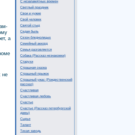
С незапамятных времен
Светлый праздник
Свои и чужие
Свой человек
ам-
Святой стыд
ому
Седая быль
ет, а
Сезон бледнолицых
Семейный аккорд
Семья разговляется
роме
Собака (Рассказ незнакомки)
Старухи
Страшная сказка
х не
Страшный прыжок
Страшный ужас (Рождественский
рассказ)
Счастливая
Счастливая любовь
Счастье
Счастье (Рассказ петербургской
дамы)
Сырье
Талант
Тихая заводь