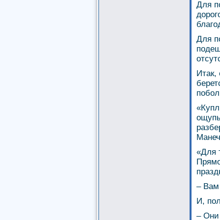
Для п
дорог
благо
Для п
подеш
отсут
Итак,
берет
побол
«Купл
ощупы
разбе
Манеч
«Для 
Прямо
празд
– Вам
И, по
– Они