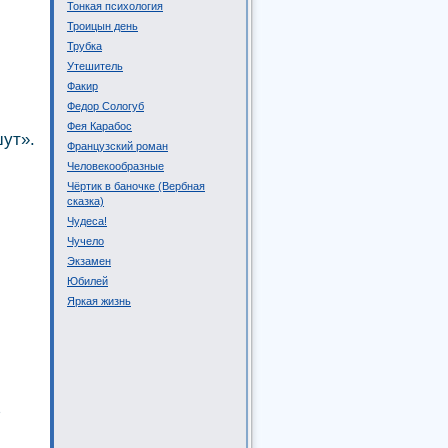
Тонкая психология
Троицын день
Трубка
Утешитель
Факир
Федор Сологуб
Фея Карабос
шут».
Французский роман
Человекообразные
Чёртик в баночке (Вербная
сказка)
Чудеса!
Чучело
Экзамен
Юбилей
Яркая жизнь
ь