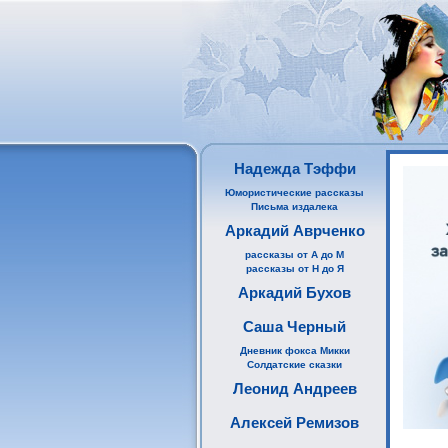
Надежда Тэффи
Юмористические рассказы
Письма издалека
Аркадий Аврченко
рассказы от А до М
рассказы от Н до Я
Аркадий Бухов
Саша Черный
Дневник фокса Микки
Солдатские сказки
Леонид Андреев
Алексей Ремизов