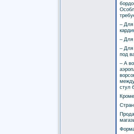
бордо
Особл
требу
– Для
карди
– Для
– Для
под в
– А в
аэроп
ворсо
между
стул 
Кроме
Стран
Прода
магаз
Форма