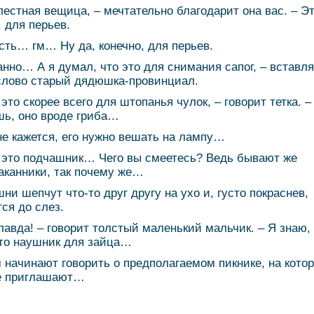
лестная вещица, – мечтательно благодарит она вас. – Эт
, для перьев.
есть… гм… Ну да, конечно, для перьев.
анно… А я думал, что это для снимания сапог, – вставля
слово старый дядюшка-провинциал.
 это скорее всего для штопанья чулок, – говорит тетка. –
ь, оно вроде гриба…
не кажется, его нужно вешать на лампу…
, это подчашник… Чего вы смеетесь? Ведь бывают же
аканники, так почему же…
ни шепчут что-то друг другу на ухо и, густо покраснев,
ся до слез.
лавда! – говорит толстый маленький мальчик. – Я знаю,
это наушник для зайца…
 начинают говорить о предполагаемом пикнике, на кото
е приглашают…