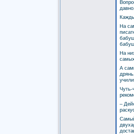
Вопро
давно
Кажды
На са
писат
бабуш
бабуш
На ни
самых
А сам
дрянь
учили
Чуть-
реком
– Дей
раску
Самый
двуха
доста