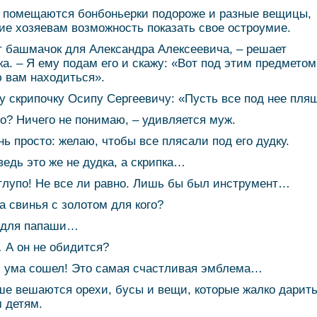
 помещаются бонбоньерки подороже и разные вещицы,
е хозяевам возможность показать свое остроумие.
т башмачок для Александра Алексеевича, – решает
ка. – Я ему подам его и скажу: «Вот под этим предметом
 вам находиться».
ту скрипочку Осипу Сергеевичу: «Пусть все под нее пля
-о? Ничего не понимаю, – удивляется муж.
нь просто: желаю, чтобы все плясали под его дудку.
 ведь это же не дудка, а скрипка…
 глупо! Не все ли равно. Лишь бы был инструмент…
та свинья с золотом для кого?
 для папаши…
 А он не обидится?
с ума сошел! Это самая счастливая эмблема…
е вешаются орехи, бусы и вещи, которые жалко дарит
 детям.