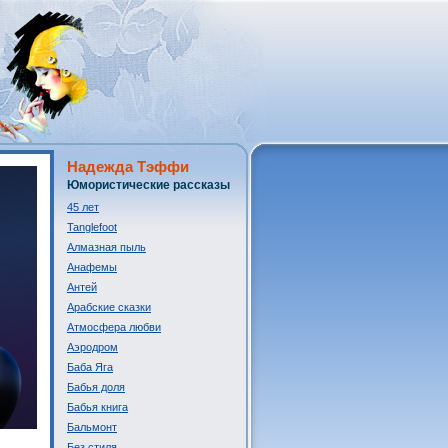
Надежда Тэффи
Юмористические рассказы
45 лет
Tanglefoot
Алмазная пыль
Анафемы
Антей
Арабские сказки
Атмосфера любви
Аэродром
Баба Яга
Бабья доля
Бабья книга
Бальмонт
Без стиля