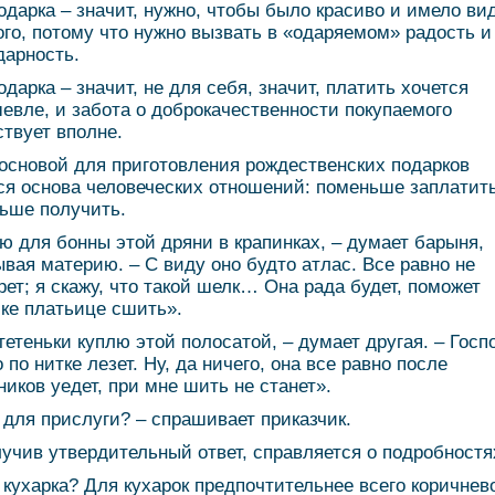
одарка – значит, нужно, чтобы было красиво и имело ви
ого, потому что нужно вызвать в «одаряемом» радость и
дарность.
одарка – значит, не для себя, значит, платить хочется
евле, и забота о доброкачественности покупаемого
ствует вполне.
 основой для приготовления рождественских подарков
ся основа человеческих отношений: поменьше заплатить
ьше получить.
ю для бонны этой дряни в крапинках, – думает барыня,
вая материю. – С виду оно будто атлас. Все равно не
рет; я скажу, что такой шелк… Она рада будет, поможет
ке платьице сшить».
тетеньки куплю этой полосатой, – думает другая. – Госп
 по нитке лезет. Ну, да ничего, она все равно после
ников уедет, при мне шить не станет».
 для прислуги? – спрашивает приказчик.
лучив утвердительный ответ, справляется о подробностя
 кухарка? Для кухарок предпочтительнее всего коричнев