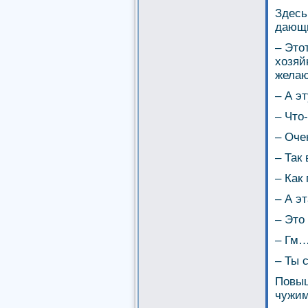
Здесь
дающи
– Это
хозяй
желаю
– А э
– Что
– Оче
– Так
– Как
– А э
– Это
– Гм…
– Ты 
Повыш
чужим