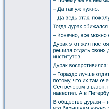
– Почему же на немка
– Да так уж нужно.
– Да ведь этак, пожалу
Тогда дурак обижался
– Конечно, все можно
Дурак этот жил постоя
решила отдать своих д
институтов.
Дурак воспротивился:
– Гораздо лучше отдат
потому, что их там оч
Сел вечером в вагон, 
навестил. А в Петерб
В обществе дураки – 
что барышням нужно д