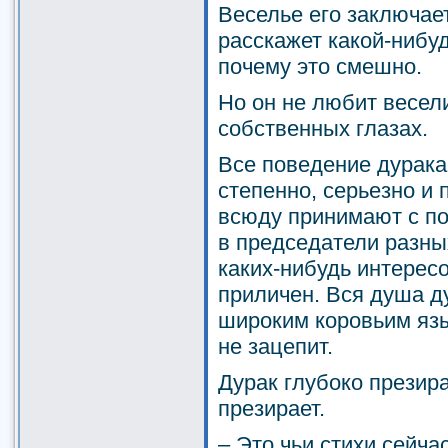
Веселье его заключает
расскажет какой-нибуд
почему это смешно.
Но он не любит весели
собственных глазах.
Все поведение дурака,
степенно, серьезно и 
всюду принимают с по
в председатели разны
каких-нибудь интересо
приличен. Вся душа д
широким коровьим язы
не зацепит.
Дурак глубоко презира
презирает.
– Это чьи стихи сейча