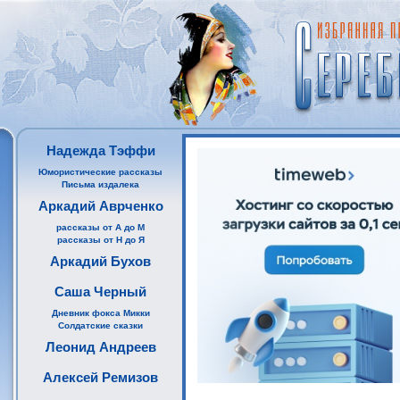
Надежда Тэффи
Юмористические рассказы
Письма издалека
Аркадий Аврченко
рассказы от А до М
рассказы от Н до Я
Аркадий Бухов
Саша Черный
Дневник фокса Микки
Солдатские сказки
Леонид Андреев
Алексей Ремизов