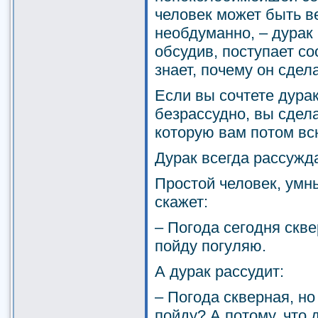
человек может быть в
необдуманно, – дурак
обсудив, поступает со
знает, почему он сдела
Если вы сочтете дура
безрассудно, вы сдела
которую вам потом вс
Дурак всегда рассужда
Простой человек, умн
скажет:
– Погода сегодня сквер
пойду погуляю.
А дурак рассудит:
– Погода скверная, но
пойду? А потому, что 