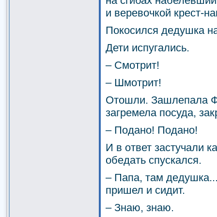
на сгибах набелевший
и веревочкой крест-на
Покосился дедушка на
Дети испугались.
– Смотрит!
– Шмотрит!
Отошли. Зашлепала Ф
загремела посуда, за
– Подано! Подано!
И в ответ застучали к
обедать спускался.
– Папа, там дедушка..
пришел и сидит.
– Знаю, знаю.