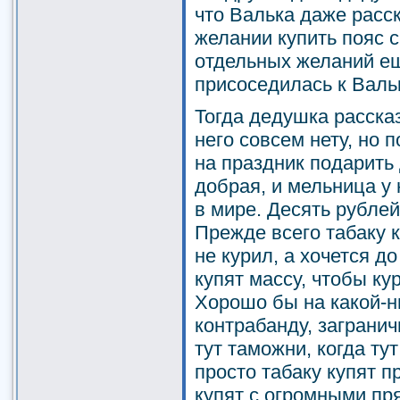
что Валька даже расс
желании купить пояс с
отдельных желаний ещ
присоседилась к Вальк
Тогда дедушка рассказ
него совсем нету, но
на праздник подарить
добрая, и мельница у 
в мире. Десять рублей
Прежде всего табаку 
не курил, а хочется д
купят массу, чтобы ку
Хорошо бы на какой-н
контрабанду, загранич
тут таможни, когда тут
просто табаку купят п
купят с огромными пря