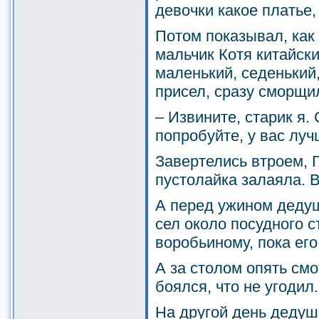
девочки какое платье,
Потом показывал, как
мальчик Котя китайски
маленький, седенький
присел, сразу сморщи
– Извините, старик я.
попробуйте, у вас луч
Завертелись втроем, 
пустолайка залаяла. В
А перед ужином дедуш
сел около посудного с
воробьиному, пока его
А за столом опять смо
боялся, что не угодил.
На другой день дедуш