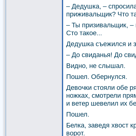
– Дедушка, – спросила
приживальщик? Что т
– Ты призивальщик, – 
Сто такое...
Дедушка съежился и з
– До свиданья! До сви
Видно, не слышал.
Пошел. Обернулся.
Девочки стояли обе р
ножках, смотрели пря
и ветер шевелил их б
Пошел.
Белка, заведя хвост к
ворот.