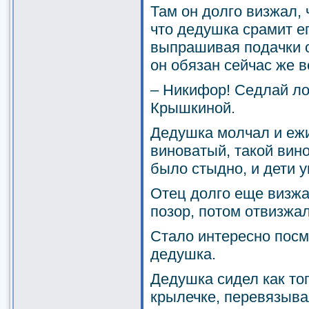
Там он долго визжал,
что дедушка срамит е
выпрашивая подачки о
он обязан сейчас же в
– Никифор! Седлай ло
Крышкиной.
Дедушка молчал и еж
виноватый, такой вино
было стыдно, и дети 
Отец долго еще визж
позор, потом отвизжал
Стало интересно посмо
дедушка.
Дедушка сидел как тог
крылечке, перевязыва