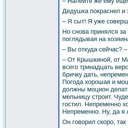
– Налейте же ему еще.
Дедушка покраснел и 
– Я сыт! Я уже совер
Но снова принялся за 
поглядывая на хозяин
– Вы откуда сейчас? –
– От Крышкиной, от М
всего тринадцать вер
бричку дать, непремен
Погода хорошая и моц
должны моцион делат
мельницу строит. Чуде
гостил. Непременно хо
Непременно. Ну, да я 
Он говорил скоро, так