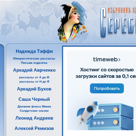
Надежда Тэффи
Юмористические рассказы
Письма издалека
Аркадий Аврченко
рассказы от А до М
рассказы от Н до Я
Аркадий Бухов
Саша Черный
Дневник фокса Микки
Солдатские сказки
Леонид Андреев
Алексей Ремизов