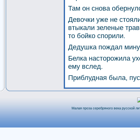
Там он снова обернул
Девочки уже не стоял
втыкали зеленые трав
то бойко спорили.
Дедушка пождал минут
Белка насторожила ух
ему вслед.
Приблудная была, пус
Малая проза серебряного века русской лит