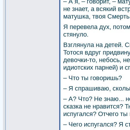
– А я, – говорит, – ма
не знает, а всякий встр
матушка, твоя Смерть
Я перевела дух, потом
стянуло.
Взглянула на детей. С
Тотося вдруг придвину
девочки-то, небось, н
идиотских парней) и с
– Что ты говоришь?
– Я спрашиваю, сколь
– А? Что? Не знаю... н
сказка не нравится? Т
испугался? Отчего ты
– Чего испугался? Я с