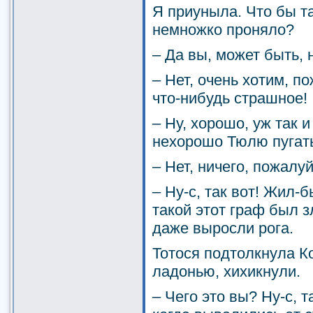
Я приуныла. Что бы т
немножко проняло?
– Да вы, может быть, 
– Нет, очень хотим, п
что-нибудь страшное!
– Ну, хорошо, уж так и
нехорошо Тюлю пугать
– Нет, ничего, пожалу
– Ну-с, так вот! Жил-
такой этот граф был зл
даже выросли рога.
Тотося подтолкнула Ко
ладонью, хихикнули.
– Чего это вы? Ну-с, т