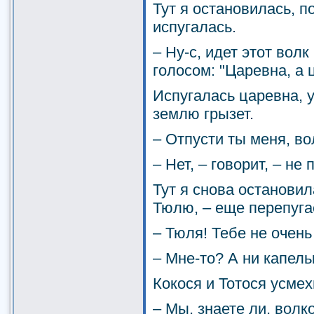
Тут я остановилась, 
испугалась.
– Ну-с, идет этот вол
голосом: "Царевна, а 
Испугалась царевна, у
землю грызет.
– Отпусти ты меня, во
– Нет, – говорит, – не 
Тут я снова остановил
Тюлю, – еще перепугае
– Тюля! Тебе не очен
– Мне-то? А ни капель
Кокося и Тотося усмех
– Мы, знаете ли, волк