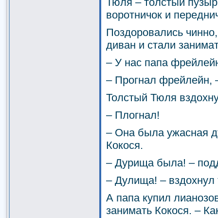
Тюля – толстый пузы
воротничок и передни
Поздоровались чинно,
диван и стали занимат
– У нас папа фрейлейн
– Прогнал фрейлейн, –
Толстый Тюля вздохну
– Плогнал!
– Она была ужасная д
Кокося.
– Дурища была! – под
– Дулища! – вздохнул
А папа купил лианозо
занимать Кокося. – Ка