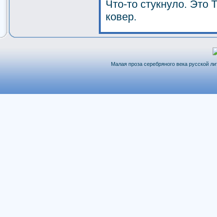
Что-то стукнуло. Это 
ковер.
Малая проза серебряного века русской лит