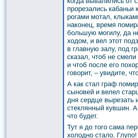
когда вывалились от с
прорезались кабаньи к
рогами мотал, клыкам
наконец, время помир
большую могилу, да н
ходом, и вел этот по
в главную залу, под г
сказал, чтоб не смели
и чтоб после его похо
говорит, – увидите, что
А как стал граф помир
сыновей и велел стар
дня сердце вырезать 
стеклянный кувшин. А 
что будет.
Тут я до того сама пе
холодно стало. Глупо!