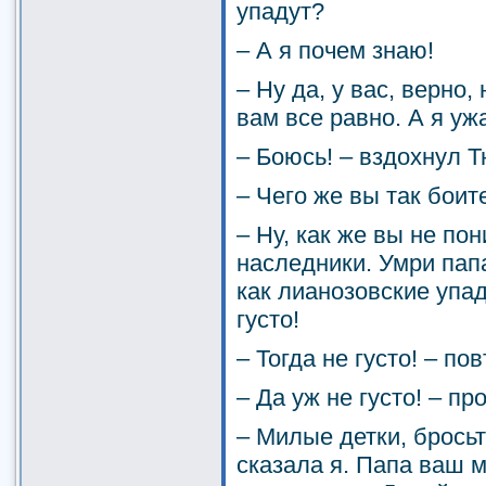
упадут?
– А я почем знаю!
– Ну да, у вас, верно,
вам все равно. А я уж
– Боюсь! – вздохнул 
– Чего же вы так боит
– Ну, как же вы не п
наследники. Умри папа
как лианозовские упаду
густо!
– Тогда не густо! – по
– Да уж не густо! – п
– Милые детки, брось
сказала я. Папа ваш м