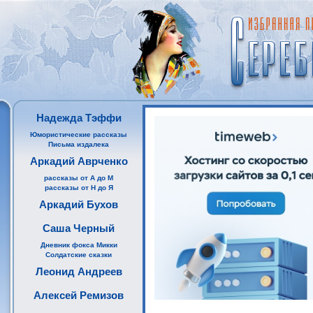
Надежда Тэффи
Юмористические рассказы
Письма издалека
Аркадий Аврченко
рассказы от А до М
рассказы от Н до Я
Аркадий Бухов
Саша Черный
Дневник фокса Микки
Солдатские сказки
Леонид Андреев
Алексей Ремизов