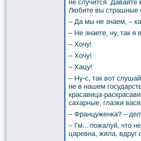
не случится. Давайте 
Любите вы страшные 
– Да мы не знаем, – к
– Не знаете, ну, так я
– Хочу!
– Хочу!
– Хацу!
– Ну-с, так вот слуша
не в нашем государст
красавица-раскрасави
сахарные, глазки вас
– Француженка? – дел
– Гм... пожалуй, что не
царевна, жила, вдруг с