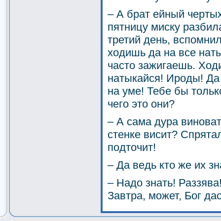
– А брат ейный чертых
пятницу миску разбила
третий день, вспомнил
ходишь да на все нат
часто зажигаешь. Ходи
натыкайся! Ироды! Да 
на уме! Тебе бы тольк
чего это они?
– А сама дура виноват
стенке висит? Спрятал
подточит!
– Да ведь кто же их зн
– Надо знать! Раззява
Завтра, может, Бог дас