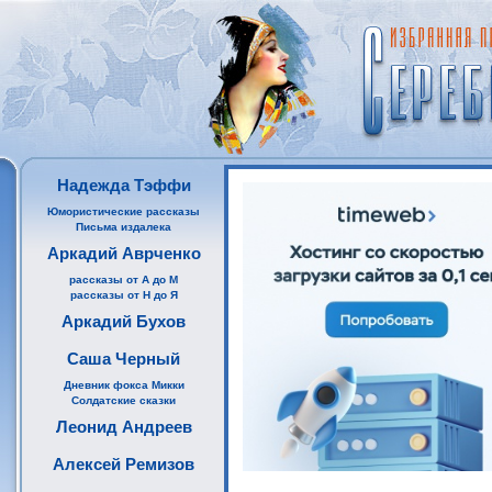
Надежда Тэффи
Юмористические рассказы
Письма издалека
Аркадий Аврченко
рассказы от А до М
рассказы от Н до Я
Аркадий Бухов
Саша Черный
Дневник фокса Микки
Солдатские сказки
Леонид Андреев
Алексей Ремизов