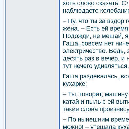
хоть слово сказать! С
наблюдаете колебание
– Ну, что ты за вздор
жена. – Есть ей время
Подожди, не мешай, я
Гаша, совсем нет ниче
электричество. Ведь, 
десять раз в вечер, и 
тут нечего удивляться
Гаша раздевалась, вс
кухарке:
– Ты, говорит, машин
катай и пыль с ей выти
такие слова произнесу
– По нынешним време
можно! – утешала кух