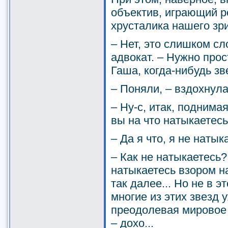
объектив, играющий 
хрусталика нашего зрит
– Нет, это слишком сл
адвокат. – Нужно прос
Гаша, когда-нибудь з
– Поняли, – вздохнул
– Ну-с, итак, поднима
вы на что натыкаетес
– Да я что, я не натык
– Как не натыкаетесь
натыкаетесь взором н
так далее... Но не в э
многие из этих звезд у
преодолевая мировое 
– дохо...