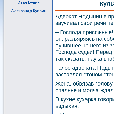
Иван Бунин
Куль
Александр Куприн
Адвокат Недынин в п
заучивал свои речи п
– Господа присяжные!
он, разъяряясь на со
пучившее на него из з
Господа судьи! Перед
так сказать, паука в ю
Голос адвоката Недын
заставлял стоном стон
Жена, обвязав голову
спальне и молча ждал
В кухне кухарка говор
вздыхая: