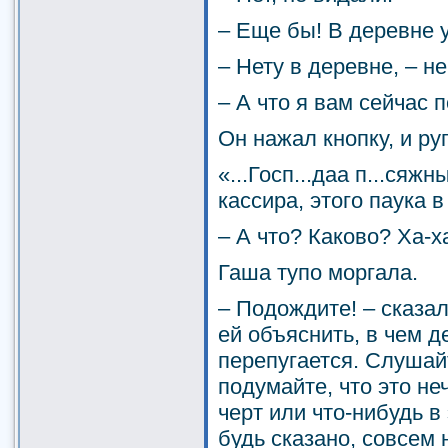
– Еще бы! В деревне у
– Нету в деревне, – н
– А что я вам сейчас 
Он нажал кнопку, и ру
«...Госп...даа п...сяж
кассира, этого паука 
– А что? Каково? Ха-х
Гаша тупо моргала.
– Подождите! – сказал
ей объяснить, в чем д
перепугается. Слушайт
подумайте, что это не
черт или что-нибудь в 
будь сказано, совсем 