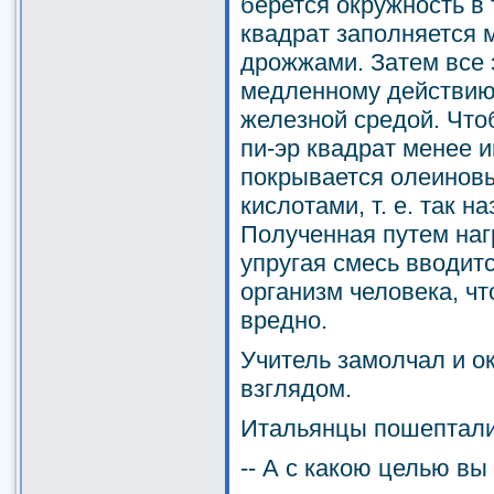
берется окружность в 
квадрат заполняется 
дрожжами. Затем все 
медленному действию 
железной средой. Что
пи-эр квадрат менее 
покрывается олеинов
кислотами, т. е. так 
Полученная путем наг
упругая смесь вводит
организм человека, ч
вредно.
Учитель замолчал и о
взглядом.
Итальянцы пошепталис
-- А с какою целью вы