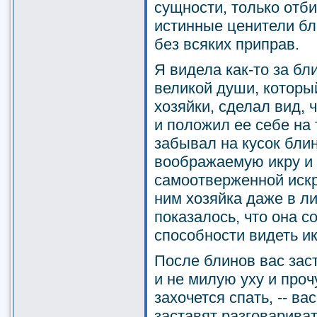
сущности, только отби
истинные ценители бл
без всяких приправ.
Я видела как-то за б
великой души, котор
хозяйки, сделал вид, 
и положил ее себе на 
забывал на кусок бли
воображаемую икру и 
самоотверженной искр
ним хозяйка даже в ли
показалось, что она 
способности видеть ик
После блинов вас зас
и не милую уху и проч
захочется спать, -- ва
заставят разговариват