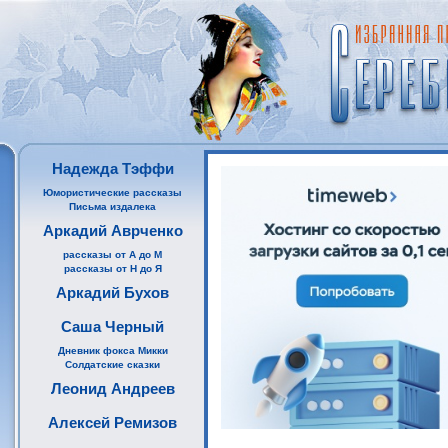
Надежда Тэффи
Юмористические рассказы
Письма издалека
Аркадий Аврченко
рассказы от А до М
рассказы от Н до Я
Аркадий Бухов
Саша Черный
Дневник фокса Микки
Солдатские сказки
Леонид Андреев
Алексей Ремизов