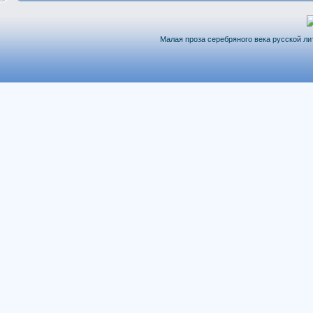
Малая проза серебряного века русской лит