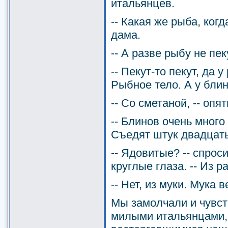
итальянцев.
-- Какая же рыба, когд
дама.
-- А разве рыбу не пек
-- Пекут-то пекут, да 
Рыбное тело. А у блин
-- Со сметаной, -- опя
-- Блинов очень много 
Съедят штук двадцать
-- Ядовитые? -- спро
круглые глаза. -- Из 
-- Нет, из муки. Мука 
Мы замолчали и чувст
милыми итальянцами,