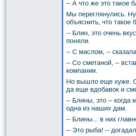
-- А что же это такое 
Мы переглянулись. Ну
объяснить, что такое 
-- Блин, это очень вку
поняли.
-- С маслом, -- сказал
-- Со сметаной, -- вст
компании.
Но вышло еще хуже. О
да еще вдобавок и см
-- Блины, это -- когда
одна из наших дам.
-- Блины... в них глав
-- Это рыба! -- догада