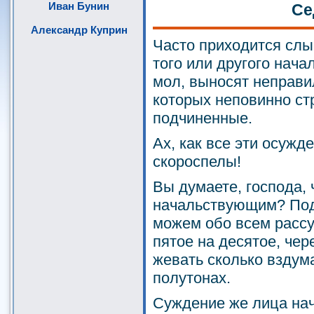
Иван Бунин
Се
Александр Куприн
Часто приходится слы
того или другого нача
мол, выносят неправи
которых неповинно с
подчиненные.
Ах, как все эти осуж
скороспелы!
Вы думаете, господа, 
начальствующим? Под
можем обо всем рассуж
пятое на десятое, чере
жевать сколько вздум
полутонах.
Суждение же лица на