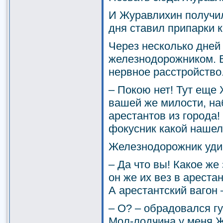
И Журавлихин получил
дня ставил припарки к
Через несколько дней 
железнодорожником. В
нервное расстройство
– Покою нет! Тут еще 
вашей же милости, на
арестантов из города!
фокусник какой нашел
Железнодорожник уди
– Да что вы! Какое же
он же их вез в ареста
А арестантский вагон 
– О? – обрадовался г
Мол-лодчина у меня Ж