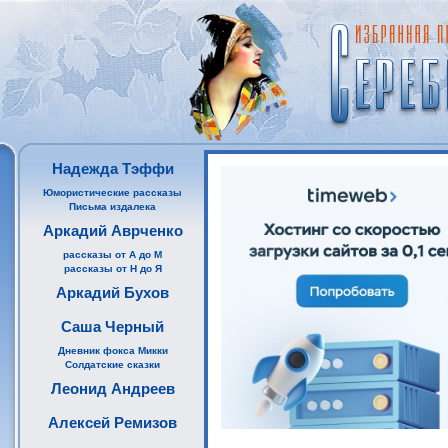
Надежда Тэффи
Юмористические рассказы
Письма издалека
Аркадий Аврченко
рассказы от А до М
рассказы от Н до Я
Аркадий Бухов
Саша Черный
Дневник фокса Микки
Солдатские сказки
Леонид Андреев
Алексей Ремизов