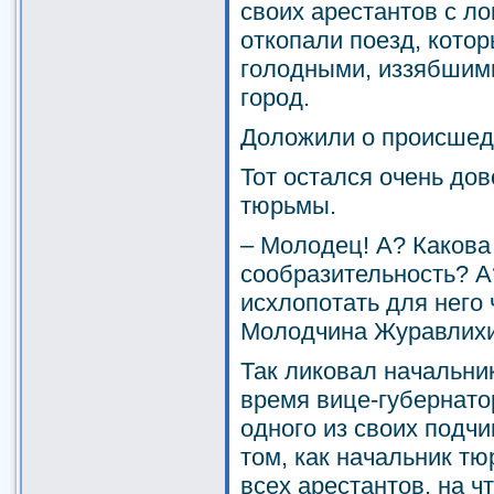
своих арестантов с ло
откопали поезд, кото
голодными, иззябшим
город.
Доложили о происшед
Тот остался очень до
тюрьмы.
– Молодец! А? Какова
сообразительность? 
исхлопотать для него 
Молодчина Журавлихи
Так ликовал начальник
время вице-губернато
одного из своих подч
том, как начальник т
всех арестантов, на ч