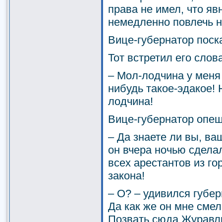
права не имел, что яв
немедленно повлечь 
Вице-губернатор поска
Тот встретил его слов
– Мол-лодчина у меня
нибудь такое-эдакое!
лодчина!
Вице-губернатор опеш
– Да знаете ли вы, ва
он вчера ночью сдела
всех арестантов из го
закона!
– О? – удивился губе
Да как же он мне смел!
Позвать сюда Журавл