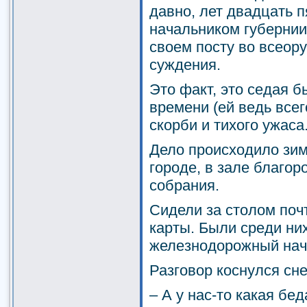
давно, лет двадцать п
начальником губернии
своем посту во всеор
суждения.
Это факт, это седая б
времени (ей ведь всего
скорби и тихого ужаса
Дело происходило зи
городе, в зале благор
собрания.
Сидели за столом поч
карты. Были среди ни
железнодорожный нач
Разговор коснулся сн
– А у нас-то какая бед