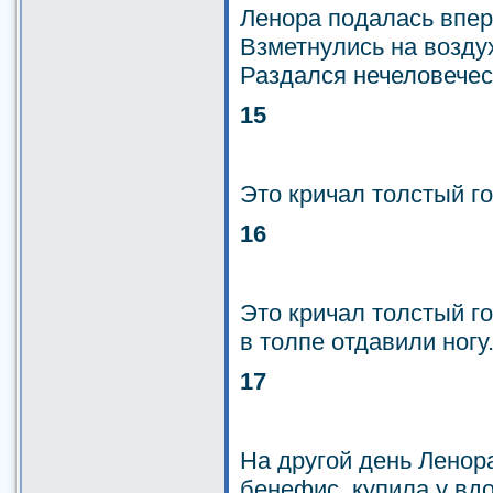
Ленора подалась впер
Взметнулись на возд
Раздался нечеловече
15
Это кричал толстый г
16
Это кричал толстый г
в толпе отдавили ногу
17
На другой день Ленора
бенефис, купила у вд