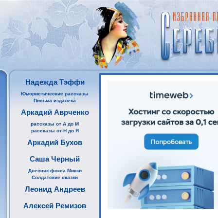
Надежда Тэффи
Юмористические рассказы
Письма издалека
Аркадий Аврченко
рассказы от А до М
рассказы от Н до Я
Аркадий Бухов
Саша Черный
Дневник фокса Микки
Солдатские сказки
Леонид Андреев
Алексей Ремизов