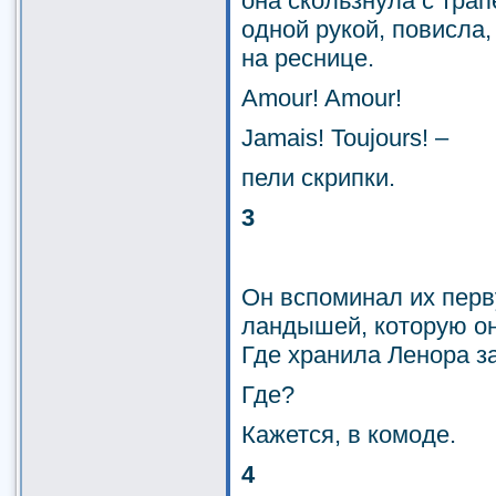
она скользнула с трап
одной рукой, повисла,
на реснице.
Amour! Amour!
Jamais! Toujours! –
пели скрипки.
3
Он вспоминал их перву
ландышей, которую он
Где хранила Ленора з
Где?
Кажется, в комоде.
4