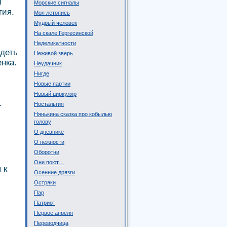
ы
Морские сигналы
гия.
Моя летопись
Мудрый человек
На скале Гергесинской
Неделикатности
адеть
Неживой зверь
нка.
Неудачник
Нигде
Новые партии
Новый циркуляр
.
Ностальгия
Нянькина сказка про кобылью
голову
О дневнике
О нежности
Оборотни
Они поют…
 к
Осенние дрязги
Остряки
Пар
Патриот
Первое апреля
Переводчица