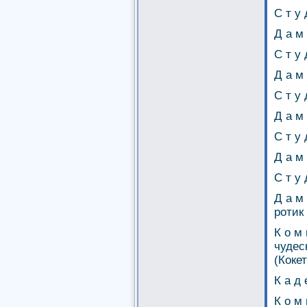
С т у 
Д а м
С т у 
Д а м 
С т у 
Д а м 
С т у 
Д а м 
С т у 
Д а м
ротик
К о м
чудес
(Коке
К а д
К о м