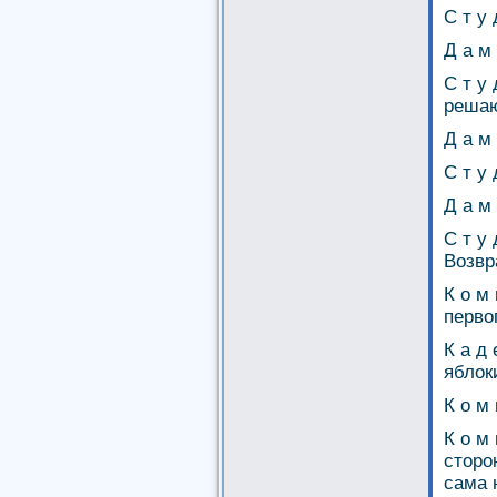
С т у 
Д а м 
С т у 
решаю
Д а м
С т у 
Д а м
С т у
Возвр
К о м
перво
К а д
яблок
К о м 
К о м
сторо
сама 