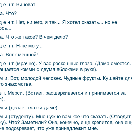
д е н т. Виноват!
а. Что?
д е н т. Нет, ничего, я так... Я хотел сказать... но не
сь...
 а. Что же такое? В чем дело?
д е н т. Н-не могу...
 а. Вот смешной!
 д е н т (мрачно). У вас роскошные глаза. (Дама смеется.
ащается комми с двумя яблоками в руке).
 м и. Вот, молодой человек. Чудные фрукты. Кушайте дл
го знакомства.
 е т. Мерси. (Встает, расшаркивается и принимается за
и).
м и (делает глазки даме).
 м и (студенту). Мне нужно вам кое что сказать (Отводит 
ну). Что? Заметили? Она, конечно, еще крепится, она ещ
не подозревает, что уже принадлежит мне.