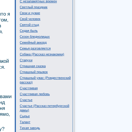
С незапамятных времен
Светлый праздник
что я
Свои и чужие
гом,
Свой человек
в
Святой стыд
я.
Седая быль
Сезон бледнолицых
Семейный аккорд
Семья разговляется
Собака (Рассказ незнакомки)
акой
Старухи
ся.
Страшная сказка
Страшный прыжок
Страшный ужас (Рождественский
рассказ)
Счастливая
Счастливая любовь
 вами
Счастье
нд
Счастье (Рассказ петербургской
ня
дамы)
рямо,
Сырье
Талант
у?
Тихая заводь