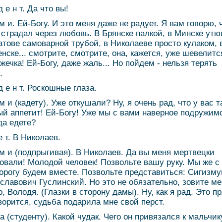
д е н т. Да что вы!
 м и. Ей-Богу. И это меня даже не радует. Я вам говорю, 
 страдал через любовь. В Брянске палкой, в Минске утю
атове самоварной трубой, в Николаеве просто кулаком, 
нске... смотрите, смотрите, она, кажется, уже шевелитс
жечка! Ей-Богу, даже жаль... Но пойдем - нельзя терять
.
д е н т. Роскошные глаза.
м и (кадету). Уже откушали? Ну, я очень рад, что у вас т
ый аппетит! Ей-Богу! Уже мы с вами наверное подружим
да едете?
е т. В Николаев.
 м и (подпрыгивая). В Николаев. Да вы меня мертвецки
овали! Молодой человек! Позвольте вашу руку. Мы же с
орогу будем вместе. Позвольте представиться: Сигизму
славович Гуслинский. Но это не обязательно, зовите ме
о, Володя. (Глазки в сторону дамы). Ну, как я рад. Это п
оворится, судьба подарила мне свой перст.
 а (студенту). Какой чудак. Чего он привязался к мальчик