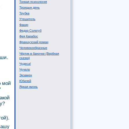
Тонкая психология
.
Троицын день
Трубка
Утешитель
Факир
Федор Сологуб
Фея Карабос
Французский роман
Человекообразные
Чёртик в баночке (Вербная
уши.
сказка)
Чудеса!
Чучело
Экзамен
Юбилей
о мой
Яркая жизнь
?
такой
у?
ой).
вашу