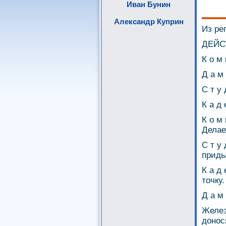
Иван Бунин
Александр Куприн
Из ре
ДЕЙС
К о м 
Д а м 
С т у 
К а д 
К о м
Делае
С т у
приды
К а д
точку.
Д а м
Желез
донос