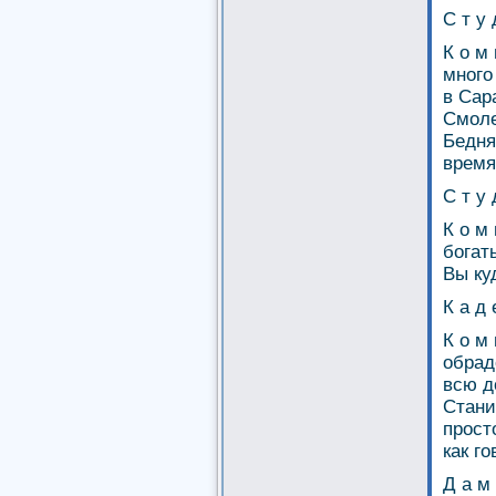
С т у 
К о м
много
в Сар
Смоле
Бедня
время
С т у 
К о м 
богат
Вы ку
К а д 
К о м
обрад
всю д
Стани
прост
как г
Д а м