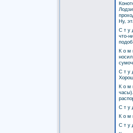
Конот
Лодзи
прохо
Ну, эт
С т у
что-н
подоб
К о м
носил
сумочк
С т у
Хорош
К о м
часы)
распо
С т у 
К о м
С т у