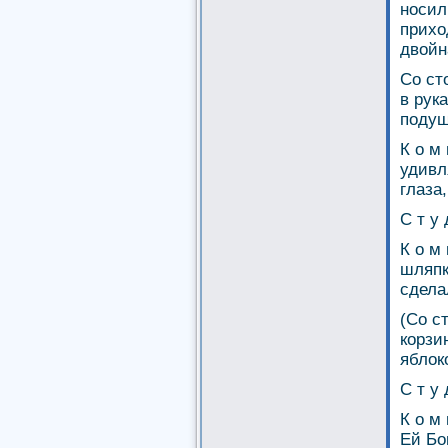
носил
прихо
двойн
Со ст
в рук
подуш
К о м
удивл
глаза,
С т у 
К о м
шляпке
сдела
(Со с
корзи
яблок
С т у 
К о м
Ей Бо