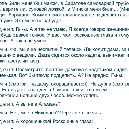
опе били меня башмаком, в Саратове самоварной трубо
, верите ли, суповой ложкой, в Минске меня били... (М
дит барышня. Комми приостанавливается и делает глазк
а уже. Эта меня не забудет.
 д е н т. Гы-ы. А я так не умею. Я всегда говорю женщина
ибудь эдакое тонкое. У вас, мол, роскошные глаза и том
ное. А так я не умею.
 м и. Фа! вы еще неопытный теленок. (Выходит дама, за 
ьщик с вещами. Дама садится около кадета, вынимает 
и газету, читает).
 д е н т. Посмотрите, вон там дамочка с кадетиком сидит.
енькая. Вот бы такую подцепить. А? Не вредно! Гы-ы.
 м и (смотрит на даму, охорашивается). Не дурна (смотр
. Если даже она едет в Ламань, так и то в моем
ряжении больше двух часов. Можно успеть.
д е н т. А вы не в Атамань?
 м и. Нет, мне в Николаев? Через четыре часа.
 д е н т. А хорошенькая! Роскошные глаза!