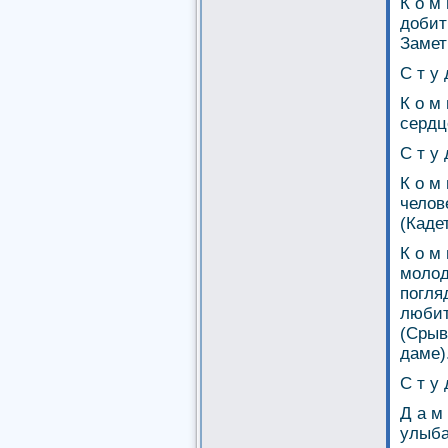
К о м
добит
Замет
С т у 
К о м
сердц
С т у 
К о м
челов
(Каде
К о м
молод
погля
любит
(Срыв
даме)
С т у 
Д а м
улыба