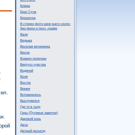
Блины
Брат Сула
Брошечка
В стерео-фото-кине-мато-скопо-
био-фоно и проч.-графе
Валя
Ведьма
Веселая вечеринка
Весна
Взамен политики
Виртуоз чувства
.
Водяной
.
Воля
Восток
Время
сел.
Вспомнилось
Выслужился
Где то в тылу
Горы (Путевые заметки)
ки.
Даровой конь
орой
Дача
Дачный разъезд