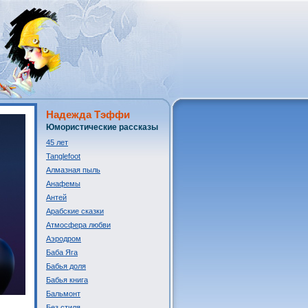
Надежда Тэффи
Юмористические рассказы
45 лет
Tanglefoot
Алмазная пыль
Анафемы
Антей
Арабские сказки
Атмосфера любви
Аэродром
Баба Яга
Бабья доля
Бабья книга
Бальмонт
Без стиля