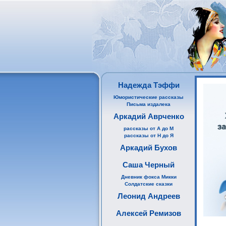
Надежда Тэффи
Юмористические рассказы
Письма издалека
Аркадий Аврченко
рассказы от А до М
рассказы от Н до Я
Аркадий Бухов
Саша Черный
Дневник фокса Микки
Солдатские сказки
Леонид Андреев
Алексей Ремизов