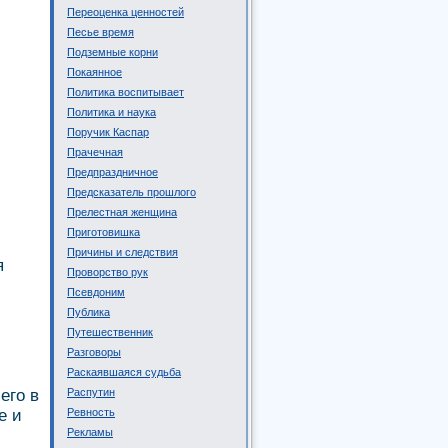
Переоценка ценностей
Песье время
Подземные корни
Покаянное
Политика воспитывает
Политика и наука
Поручик Каспар
Прачечная
Предпраздничное
Предсказатель прошлого
Прелестная женщина
Приготовишка
Причины и следствия
я
Проворство рук
Псевдоним
Публика
Путешественник
Разговоры
Раскаявшаяся судьба
его в
Распутин
е и
Ревность
Рекламы