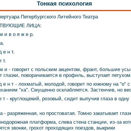
Тонкая психология
пертуара Петербургского Литейного Театра
ТВУЮЩИЕ ЛИЦА:
м и в о я ж е р.
а.
д е н т.
е т.
 м и - говорит с польским акцентом, франт, большие усы
т глазки, поворачивается в профиль, выступает петухом
 д е н т - лохматый, молодой, говорит по южному на "о" с
ханием "ха". Смущенно осклабляется. Застенчив, но ве
 е т - круглощекий, розовый, сидит выпучив глаза в одну
 а - разряженная, но простоватая. Томно закатывает глаз
нодорожная платформа, слева стена станции, из-за кот
ятся звонки, грохот проходящих поездов, выкрики