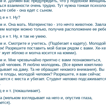
 м и. Должен вас предупредить, что у подобной женщин
ься взаимности очень трудно. Тут нужна тонкая психоло
ьте себе - она едет с сыном.
д е н т. Ну?
 м и. Она мать. Материнство - это нечто животное. Завл
ем матери можно только, получив расположение ее ребе
д е н т. Ну, я так не умею.
 м и. Смотрите и учитесь. (Подбегает к кадету). Молодой
ек! Разрешите поставить мой багаж рядом с вами. Хе-хе
т жует яблоко и молча косится на комми).
 м и. Мне чрезвычайно приятно с вами познакомиться,
ой человек. Я люблю молодежь. (Все время кокетливо
дывает на даму. Та не обращает никакого внимания). Вы
е плоды, молодой человек? Разрешите, я вам сейчас
ается с места и убегает. Студент неловко подсаживается
.
д е н т. (покашливает).
 а (мельком взглядывает на него и, опустив глаза,
ется).