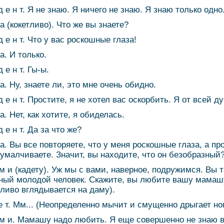
д е н т. Я не знаю. Я ничего не знаю. Я знаю только одно
 а (кокетливо). Что же вы знаете?
д е н т. Что у вас роскошные глаза!
а. И только.
д е н т. Гы-ы.
а. Ну, знаете ли, это мне очень обидно.
д е н т. Простите, я не хотел вас оскорбить. Я от всей д
а. Нет, как хотите, я обиделась.
д е н т. Да за что же?
 а. Вы все повторяете, что у меня роскошные глаза, а пр
 умалчиваете. Значит, вы находите, что он безобразный
 м и (кадету). Уж мы с вами, наверное, подружимся. Вы 
ный молодой человек. Скажите, вы любите вашу мамаш
тливо вглядывается на даму).
 е т. Мм... (Неопределенно мычит и смущенно дрыгает ног
 м и. Мамашу надо любить. Я еще совершенно не знаю 