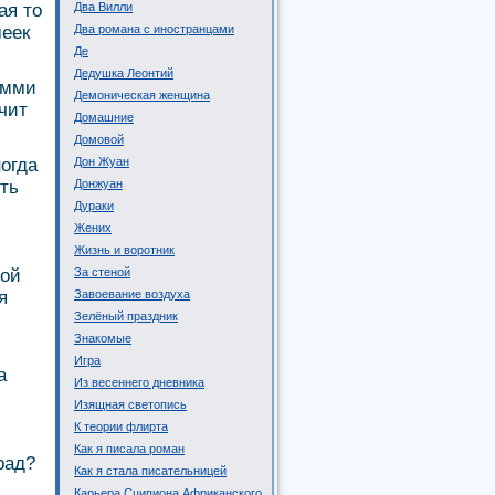
ая то
Два Вилли
меек
Два романа с иностранцами
Де
Дедушка Леонтий
омми
Демоническая женщина
рчит
Домашние
Домовой
ногда
Дон Жуан
ть
Донжуан
Дураки
Жених
Жизнь и воротник
вой
За стеной
я
Завоевание воздуха
Зелёный праздник
Знакомые
и
Игра
а
Из весеннего дневника
Изящная светопись
К теории флирта
Как я писала роман
рад?
Как я стала писательницей
Карьера Сципиона Африканского