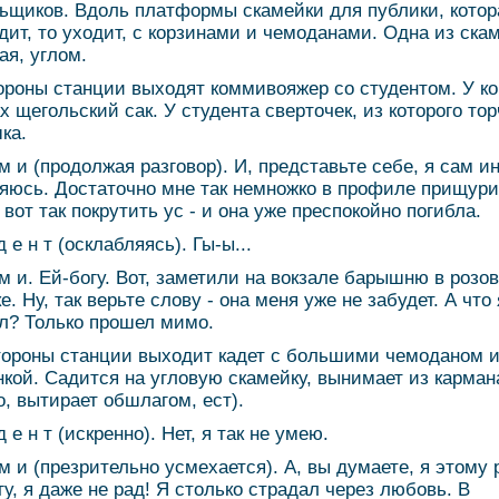
ьщиков. Вдоль платформы скамейки для публики, котор
дит, то уходит, с корзинами и чемоданами. Одна из ска
ая, углом.
ороны станции выходят коммивояжер со студентом. У к
ах щегольский сак. У студента сверточек, из которого то
ка.
 м и (продолжая разговор). И, представьте себе, я сам и
яюсь. Достаточно мне так немножко в профиле прищури
 вот так покрутить ус - и она уже преспокойно погибла.
д е н т (осклабляясь). Гы-ы...
 м и. Ей-богу. Вот, заметили на вокзале барышню в розо
. Ну, так верьте слову - она меня уже не забудет. А что 
л? Только прошел мимо.
тороны станции выходит кадет с большими чемоданом 
нкой. Садится на угловую скамейку, вынимает из карман
о, вытирает обшлагом, ест).
д е н т (искренно). Нет, я так не умею.
 м и (презрительно усмехается). А, вы думаете, я этому 
гу, я даже не рад! Я столько страдал через любовь. В