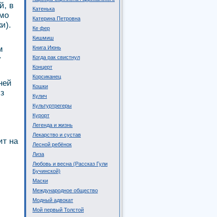
й, в
Катенька
имо
Катерина Петровна
и).
Ке фер
Кишмиш
м
Книга Июнь
у
Когда рак свистнул
Концерт
Корсиканец
ней
Кошки
из
Кулич
Культуртрегеры
Курорт
Легенда и жизнь
Лекарство и сустав
ит на
Лесной ребёнок
Лиза
Любовь и весна (Рассказ Гули
Бучинской)
Маски
Международное общество
Модный адвокат
Мой первый Толстой