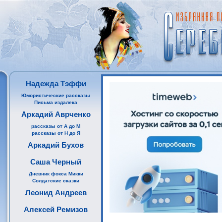
Надежда Тэффи
Юмористические рассказы
Письма издалека
Аркадий Аврченко
рассказы от А до М
рассказы от Н до Я
Аркадий Бухов
Саша Черный
Дневник фокса Микки
Солдатские сказки
Леонид Андреев
Алексей Ремизов