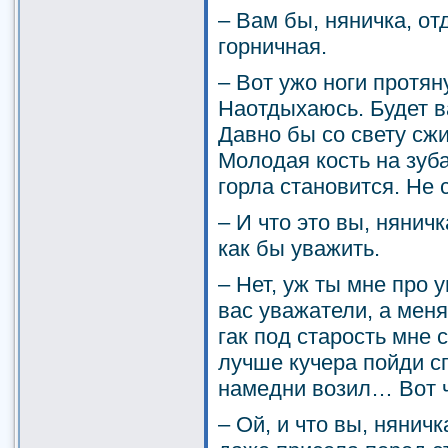
– Вам бы, няничка, от
горничная.
– Вот ужо ноги протяну
Наотдыхаюсь. Будет в
Давно бы со свету сжи
Молодая кость на зуба
горла становится. Не 
– И что это вы, няничк
как бы уважить.
– Нет, уж ты мне про 
вас уважатели, а меня
гак под старость мне 
лучше кучера пойди с
намедни возил… Вот ч
– Ой, и что вы, нянич