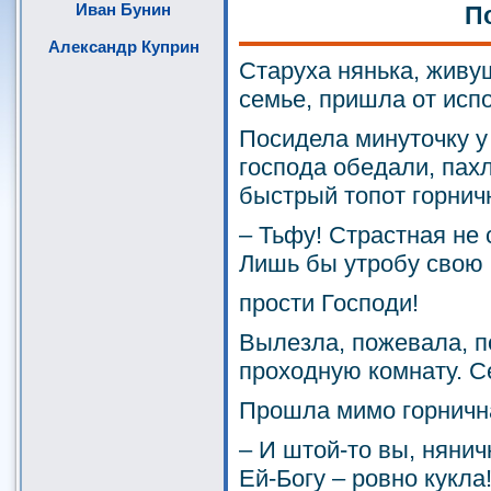
Иван Бунин
П
Александр Куприн
Старуха нянька, живу
семье, пришла от исп
Посидела минуточку у 
господа обедали, пах
быстрый топот горнич
– Тьфу! Страстная не 
Лишь бы утробу свою 
прости Господи!
Вылезла, пожевала, п
проходную комнату. С
Прошла мимо горнична
– И штой-то вы, нянич
Ей-Богу – ровно кукла