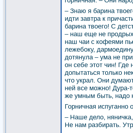
горничная. – Они нар
– Знаю я барина твоег
идти завтра к причаст
барина твоего! С детс
– наш еще не продрых
наш чаи с кофеями пье
лежебоку, дармоедину
дотянула – ума не при
он себе этот чин! Где 
допытаться только не
что украл. Они думают
ней все можно! Дура-т
же умным быть, надо 
Горничная испуганно о
– Наше дело, няничка,
Не нам разбирать. Утр