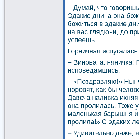
– Думай, что говоришь
Эдакие дни, а она бож
божиться в эдакие дни
на вас глядючи, до пр
успеешь.
Горничная испугалась
– Виновата, няничка!
исповедамшись.
– «Поздравляю!» Нын
норовят, как бы челов
Давеча наливка ихняя 
она пролилась. Тоже 
маленькая барышня и 
пролила!» С эдаких ле
– Удивительно даже, н