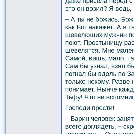
даже присела перед ст
это он возил? Я ведь,
– А ты не божись. Бож
как Бог накажет! А в т
шевелющих мужчин по
поют. Простынищу рас
шевелятся. Мне мале
Самой, вишь, мало, та
Сам бы узнал, взял б
погнал бы вдоль по За
только некому. Разве
понимает. Нынче кажд
Тьфу! Что ни вспомни
Господи прости!
– Барин человек занят
всего доглядеть, – ск