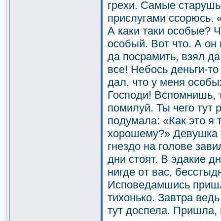
грехи. Самые старушь
прислугами ссорюсь. «
А каки таки особые? 
особый. Вот что. А он
да посрамить, взял да
все! Небось деньги-то
дал, что у меня особых
Господи! Вспомнишь, 
помилуй. Ты чего тут
подумала: «Как это я т
хорошему?» Девушка 
гнездо на голове зави
дни стоят. В эдакие д
нигде от вас, бесстыд
Исповедамшись пришл
тихонько. Завтра ведь
тут доспела. Пришла, 