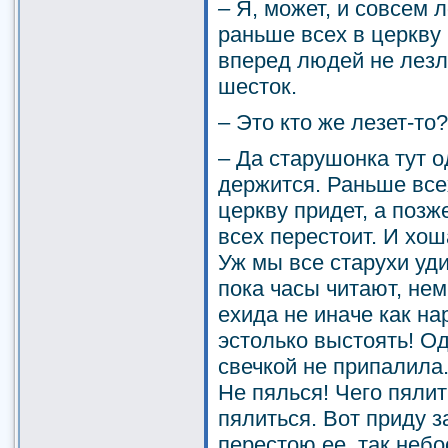
–
Я, может, и совсем л
раньше всех в церкву 
вперед людей не лезл
шесток.
– Это кто же лезет-то?
– Да старушонка тут 
держится. Раньше всех
церкву придет, а позж
всех перестоит. И хош
Уж мы все старухи уди
пока часы читают, не
ехида не иначе как на
эстолько выстоять! Од
свечкой не припалила.
Не пялься! Чего пялит
пялиться. Вот приду з
перестою ее, так небо