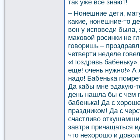
так уже все знают!
– Нонешние дети, мат
какие, нонешние-то де
вон у исповеди была, 
маковой росинки не гл
говоришь – проздравл
четверти неделе говел
«Поздравь бабеньку».
еще! очень нужно!» А 
надо! Бабенька помре
Да кабы мне эдакую-т
день нашла бы с чем 
бабенька! Да с хорош
праздником! Да с чер
счастливо откушамши!
завтра причащаться ид
что нехорошо и довол