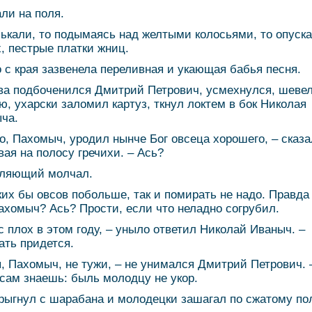
ли на поля.
ькали, то подымаясь над желтыми колосьями, то опуск
х, пестрые платки жниц.
о с края зазвенела переливная и укающая бабья песня.
ва подбоченился Дмитрий Петрович, усмехнулся, шеве
ю, ухарски заломил картуз, ткнул локтем в бок Николая
ча.
то, Пахомыч, уродил нынче Бог овсеца хорошего, – сказа
вая на полосу гречихи. – Ась?
ляющий молчал.
ких бы овсов побольше, так и помирать не надо. Правда
Пахомыч? Ась? Прости, если что неладно согрубил.
с плох в этом году, – уныло ответил Николай Иваныч. –
ать придется.
ы, Пахомыч, не тужи, – не унимался Дмитрий Петрович. 
 сам знаешь: быль молодцу не укор.
рыгнул с шарабана и молодецки зашагал по сжатому по