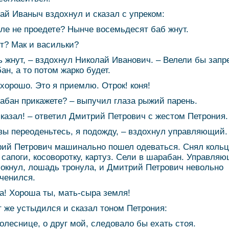
ай Иваныч вздохнул и сказал с упреком:
оле не проедете? Нынче восемьдесят баб жнут.
т? Мак и васильки?
ь жнут, – вздохнул Николай Иванович. – Велели бы запр
ан, а то потом жарко будет.
 хорошо. Это я приемлю. Отрок! коня!
абан прикажете? – выпучил глаза рыжий парень.
сказал! – ответил Дмитрий Петрович с жестом Петрония.
 вы переоденьтесь, я подожду, – вздохнул управляющий.
ий Петрович машинально пошел одеваться. Снял кольц
 сапоги, косоворотку, картуз. Сели в шарабан. Управля
окнул, лошадь тронула, и Дмитрий Петрович невольно
ченился.
а! Хороша ты, мать-сыра земля!
т же устыдился и сказал тоном Петрония:
колеснице, о друг мой, следовало бы ехать стоя.