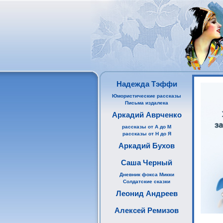
Надежда Тэффи
Юмористические рассказы
Письма издалека
Аркадий Аврченко
рассказы от А до М
рассказы от Н до Я
Аркадий Бухов
Саша Черный
Дневник фокса Микки
Солдатские сказки
Леонид Андреев
Алексей Ремизов