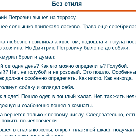
Без стиля
ий Петрович вышел на террасу.
нее солнышко припекало ласково. Трава еще серебрила
.
ка любезно повиливала хвостом, подошла и ткнула нос
о хозяина. Но Дмитрию Петровичу было не до собаки.
хмурил брови и думал:
ой сегодня день? Как его можно определить? Голубой,
ый? Нет, не голубой и не розовый. Это пошло. Особенн
ек должен особенно определять. Как никто. Как никогда.
толкнул собаку и оглядел себя.
ак я одет! Пошло одет, в пошлый халат. Нет, так жить нел
дохнул и озабоченно пошел в комнаты.
а вернется только к первому числу. Следовательно, ест
 пожить по-человечески.
ошел в спальню жены, открыл платяной шкаф, подумал 
с крюка ярко-зеленый капот.