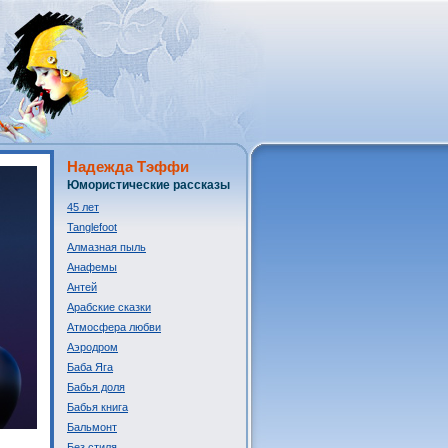
Надежда Тэффи
Юмористические рассказы
45 лет
Tanglefoot
Алмазная пыль
Анафемы
Антей
Арабские сказки
Атмосфера любви
Аэродром
Баба Яга
Бабья доля
Бабья книга
Бальмонт
Без стиля