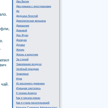
Два Вилли
Два романа с иностранцами
Де
ало.
Дедушка Леонтий
Демоническая женщина
Домашние
уфли,
Домовой
Дон Жуан
о.
Донжуан
Дураки
.
Жених
Жизнь и воротник
репил
За стеной
вич
Завоевание воздуха
Зелёный праздник
Знакомые
Игра
 чай.
Из весеннего дневника
Изящная светопись
К теории флирта
Как я писала роман
Как я стала писательницей
Карьера Сципиона Африканского