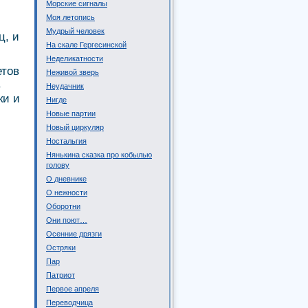
Морские сигналы
Моя летопись
Мудрый человек
ц, и
На скале Гергесинской
Неделикатности
етов
Неживой зверь
в
Неудачник
ки и
Нигде
Новые партии
Новый циркуляр
Ностальгия
Нянькина сказка про кобылью
голову
О дневнике
О нежности
Оборотни
Они поют…
Осенние дрязги
Остряки
Пар
Патриот
Первое апреля
Переводчица