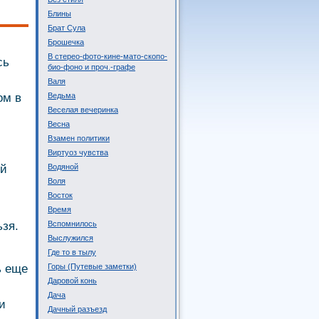
Блины
Брат Сула
Брошечка
В стерео-фото-кине-мато-скопо-
сь
био-фоно и проч.-графе
Валя
ом в
Ведьма
Веселая вечеринка
Весна
Взамен политики
Виртуоз чувства
ый
Водяной
Воля
Восток
Время
ьзя.
Вспомнилось
Выслужился
Где то в тылу
ь еще
Горы (Путевые заметки)
Даровой конь
Дача
и
Дачный разъезд