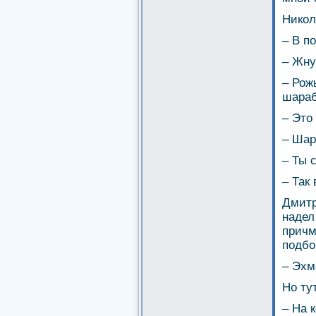
Никол
– В п
– Жну
– Рож
шараб
– Это
– Шар
– Ты 
– Так
Дмитр
надел
причм
подбо
– Эхм
Но ту
– На 