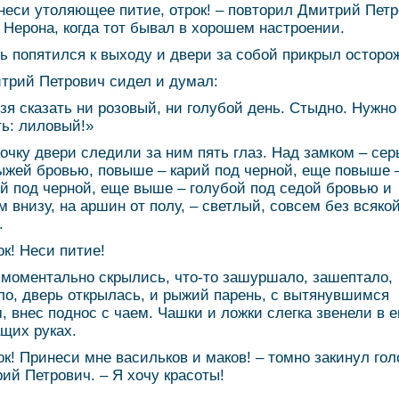
неси утоляющее питие, отрок! – повторил Дмитрий Пет
 Нерона, когда тот бывал в хорошем настроении.
ь попятился к выходу и двери за собой прикрыл осторо
трий Петрович сидел и думал:
зя сказать ни розовый, ни голубой день. Стыдно. Нужно
ть: лиловый!»
очку двери следили за ним пять глаз. Над замком – се
ыжей бровью, повыше – карий под черной, еще повыше 
й под черной, еще выше – голубой под седой бровью и
м внизу, на аршин от полу, – светлый, совсем без всяко
.
ок! Неси питие!
 моментально скрылись, что-то зашуршало, зашептало,
ло, дверь открылась, и рыжий парень, с вытянувшимся
, внес поднос с чаем. Чашки и ложки слегка звенели в е
щих руках.
ок! Принеси мне васильков и маков! – томно закинул гол
ий Петрович. – Я хочу красоты!