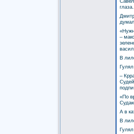
Савел
глаза
Дмитр
думал
«Нужн
– мак
зелен
васил
В лил
Гулял
– Крр
Судей
подпи
«По в
Судак
А в к
В лил
Гулял