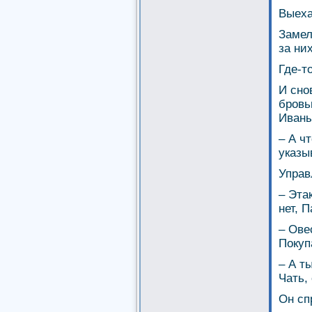
Выеха
Замел
за ни
Где-т
И сно
бровь
Иваны
– А ч
указы
Управ
– Эта
нет, 
– Ове
Покуп
– А т
Чать,
Он сп