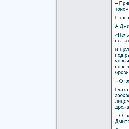
– При
тоном
Парен
А Дми
«Нель
сказа
В щел
под р
черны
совсе
брови
– Отр
Глаза
заоха
лицом
дрожа
– Отр
Дмитр