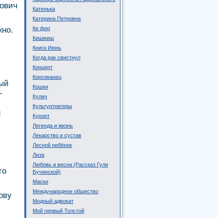
рович
Катенька
Катерина Петровна
жно.
Ке фер
Кишмиш
Книга Июнь
Когда рак свистнул
Концерт
Корсиканец
рый
Кошки
–
Кулич
Культуртрегеры
й
Курорт
Легенда и жизнь
Лекарство и сустав
Лесной ребёнок
Лиза
Любовь и весна (Рассказ Гули
го
Бучинской)
Маски
Международное общество
ову
Модный адвокат
Мой первый Толстой