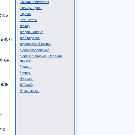
Тонкая психология
Троицын день
аясь
Трубка
Утешитель
Факир
Федор Сологуб
льнул
Фея Карабос
Французский роман
Человекообразные
Чёртик в баночке (Вербная
л он,
сказка)
Чудеса!
Чучело
Экзамен
 аль
Юбилей
Яркая жизнь
–
лю.