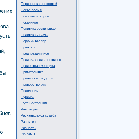
Переоценка ценностей
оение
Песье время
Подземные корни
Покаянное
ова.
Политика воспитывает
усть
Политика и наука
Поручик Каспар
Прачечная
й,
Предпраздничное
Предсказатель прошлого
Прелестная женщина
 бы
Приготовишка
Причины и следствия
Проворство рук
Псевдоним
Публика
Путешественник
Разговоры
бнет.
Раскаявшаяся судьба
Распутин
Ревность
со
Рекламы