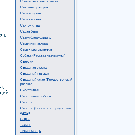
С незапамятных времен
Светлый праздник
Свои и чужие
Свой человек
Святой стыд
Седая быль
ечь
Сезон бледнолицых
Семейный аккорд
Семья разговляется
Собака (Рассказ незнакомки)
Старухи
Страшная сказка
Страшный прыжок
Страшный ужас (Рождественский
рассказ)
а,
Счастливая
ющий
Счастливая любовь
Счастье
Счастье (Рассказ петербургской
дамы)
Сырье
Талант
Тихая заводь