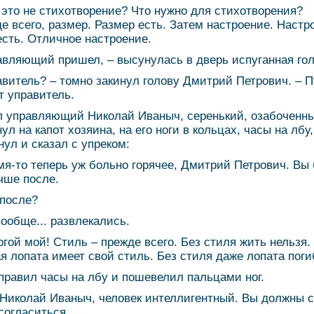
 это не стихотворение? Что нужно для стихотворения?
е всего, размер. Размер есть. Затем настроение. Настр
есть. Отличное настроение.
авляющий пришел, – высунулась в дверь испуганная гол
авитель? – томно закинул голову Дмитрий Петрович. – П
т управитель.
 управляющий Николай Иваныч, серенький, озабоченны
ул на капот хозяина, на его ноги в кольцах, часы на лбу,
нул и сказал с упреком:
мя-то теперь уж больно горячее, Дмитрий Петрович. Вы
чше после.
 после?
вообще... развлекались.
огой мой! Стиль – прежде всего. Без стиля жить нельзя.
я лопата имеет свой стиль. Без стиля даже лопата поги
правил часы на лбу и пошевелил пальцами ног.
 Николай Иваныч, человек интеллигентный. Вы должны 
согласиться.