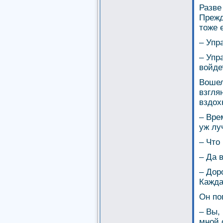
Разве
Прежд
тоже 
– Упр
– Упр
войде
Вошел
взглян
вздох
– Вре
уж лу
– Что
– Да 
– Дор
Кажда
Он по
– Вы,
мной 