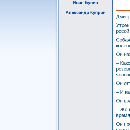
Иван Бунин
Александр Куприн
Дмитр
Утрен
росой
Собач
колен
Он на
– Как
розов
челов
Он от
– И к
Он вз
– Жен
время
Он пр
снял 