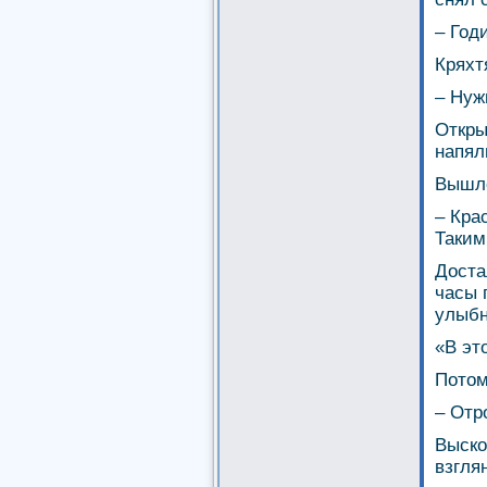
– Год
Кряхт
– Нужн
Откры
напял
Вышло
– Кра
Таким
Доста
часы 
улыбн
«В эт
Потом
– Отр
Выско
взгля