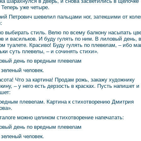
ка шарахнулся в дверь, и снова засветились в щелочке
. Теперь уже четыре.
ий Петрович шевелил пальцами ног, затекшими от коле
:
о выбирать стиль. Велю по всему балкону насыпать цв
ов и васильков. И буду гулять по ним. В лиловый день, 
ом туалете. Красиво! Буду гулять по плевелам, – ибо ма
ьки суть плевелы, – и сочинять стихи».
овый день по вредным плевелам
 зеленый человек.
асота! Что за картина! Продам рожь, закажу художнику
кину, – у него есть дерзость в красках. Пусть напишет и
шет:
редным плевелам. Картина к стихотворению Дмитрия
ова».
аталоге можно целиком стихотворение напечатать:
овый день по вредным плевелам
 зеленый человек.