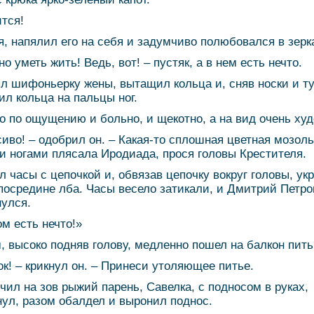
ится!
я, напялил его на себя и задумчиво полюбовался в зерк
о уметь жить! Ведь, вот! – пустяк, а в нем есть нечто.
л шифоньерку жены, вытащил кольца и, сняв носки и т
ил кольца на пальцы ног.
 по ощущению и больно, и щекотно, а на вид очень худ
сиво! – одобрил он. – Какая-то сплошная цветная мозоль
и ногами плясала Иродиада, прося головы Крестителя.
л часы с цепочкой и, обвязав цепочку вокруг головы, ук
посредине лба. Часы весело затикали, и Дмитрий Петро
улся.
ом есть нечто!»
, высоко подняв голову, медленно пошел на балкон пить
ок! – крикнул он. – Принеси утоляющее питье.
чил на зов рыжий парень, Савелка, с подносом в руках,
нул, разом обалдел и выронил поднос.