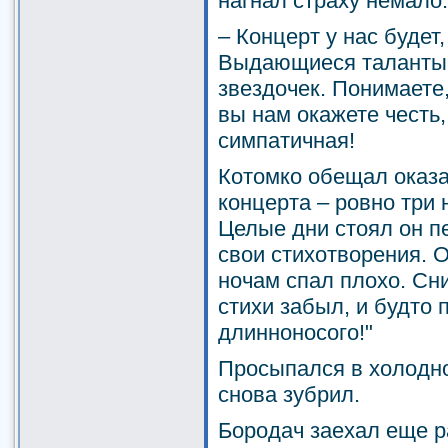
нагнал страху немало.
– Концерт у нас будет
Выдающиеся таланты ч
звездочек. Понимаете,
вы нам окажете честь,
симпатичная!
Котомко обещал оказа
концерта – ровно три 
Целые дни стоял он п
свои стихотворения. О
ночам спал плохо. Сни
стихи забыл, и будто п
длинноносого!"
Просыпался в холодно
снова зубрил.
Бородач заехал еще ра