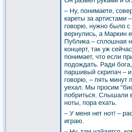
Он развел руками и ог
– Ну, понимаете, сове
кареты за артистами –
говорю, нужно было с 
вернулись, а Маркин 
Публика – сплошная н
концерт, так уж сейчас
понимает, что если пр
подождать. Ради бога,
паршивый скрипач – и 
говорю, – пять минут
уехал. Мы просим "бис
побриться. Слышали в
ноты, пора ехать.
– У меня нет нот! – р
играю.
– Ну, там найдется, к