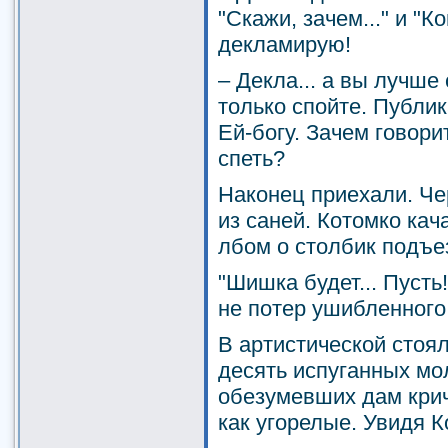
"Скажи, зачем..." и "Ко
декламирую!
– Декла... а вы лучше
только спойте. Публик
Ей-богу. Зачем говори
спеть?
Наконец приехали. Ч
из саней. Котомко кач
лбом о столбик подъе
"Шишка будет... Пусть
не потер ушибленного
В артистической стоя
десять испуганных мо
обезумевших дам крич
как угорелые. Увидя К