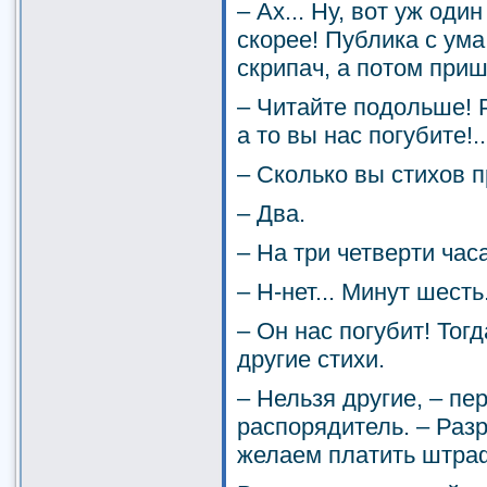
– Ах... Ну, вот уж оди
скорее! Публика с ума
скрипач, а потом приш
– Читайте подольше! 
а то вы нас погубите!..
– Сколько вы стихов 
– Два.
– На три четверти час
– Н-нет... Минут шесть.
– Он нас погубит! Тог
другие стихи.
– Нельзя другие, – пе
распорядитель. – Раз
желаем платить штра