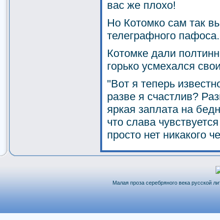
вас же плохо!
Но Котомко сам так вы
телеграфного пафоса.
Котомке дали полтинни
горько усмехался сво
"Вот я теперь известн
разве я счастлив? Ра
яркая заплата на бед
что слава чувствуется
просто нет никакого 
Малая проза серебряного века русской лит