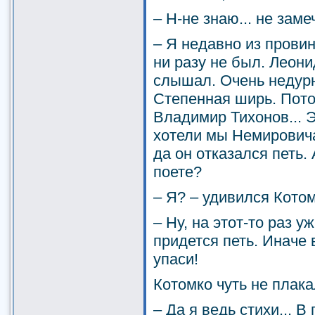
– Н-не знаю... не заме
– Я недавно из провин
ни разу не был. Леон
слышал. Очень недурн
Степенная ширь. Пот
Владимир Тихонов... Э
хотели мы Немировича
да он отказался петь.
поете?
– Я? – удивился Котомк
– Ну, на этот-то раз у
придется петь. Иначе 
упаси!
Котомко чуть не плака
– Да я ведь стихи... 