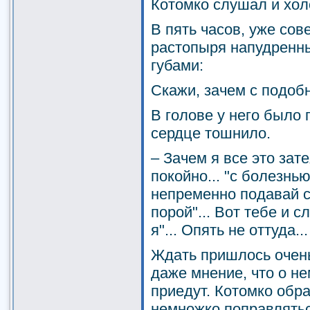
Котомко слушал и хол
В пять часов, уже сов
растопыря напудренн
губами:
Скажи, зачем с подобн
В голове у него было 
сердце тошнило.
– Зачем я все это зат
покойно... "с болезнью 
непременно подавай сю
порой"... Вот тебе и 
я"... Опять не оттуда...
Ждать пришлось очень
даже мнение, что о н
приедут. Котомко обр
немножко поправлятьс