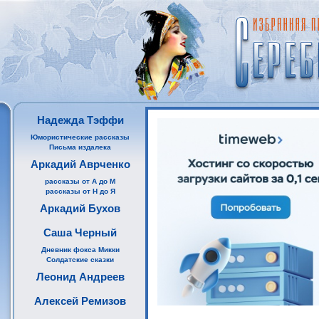
Надежда Тэффи
Юмористические рассказы
Письма издалека
Аркадий Аврченко
рассказы от А до М
рассказы от Н до Я
Аркадий Бухов
Саша Черный
Дневник фокса Микки
Солдатские сказки
Леонид Андреев
Алексей Ремизов