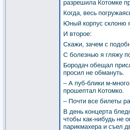
разрешила Котомке пр
Когда, весь погружаяс
Юный корпус склоню я 
И второе:
Скажи, зачем с подоб
С болезнью я гляжу по
Бородач обещал присл
просил не обмануть.
– А пуб-блики м-много
прошептал Котомко.
– Почти все билеты р
В день концерта блед
чтобы как-нибудь не о
парикмахера и съел д