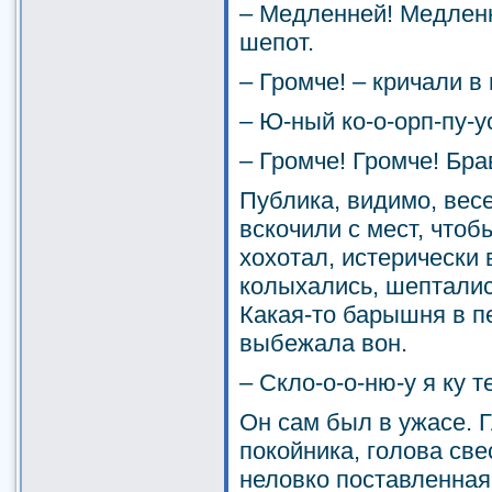
– Медленней! Медленн
шепот.
– Громче! – кричали в
– Ю-ный ко-о-орп-пу-ус
– Громче! Громче! Бра
Публика, видимо, вес
вскочили с мест, чтоб
хохотал, истерически 
колыхались, шепталис
Какая-то барышня в п
выбежала вон.
– Скло-о-о-ню-у я ку т
Он сам был в ужасе. Г
покойника, голова све
неловко поставленная