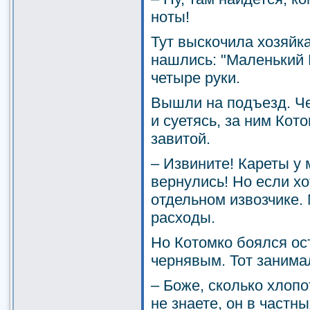
ноты!
Тут выскочила хозяйка
нашлись: "Маленький 
четыре руки.
Вышли на подъезд. Ч
и суетясь, за ним Кот
завитой.
– Извините! Кареты у 
вернулись! Но если хо
отдельном извозчике.
расходы.
Но Котомко боялся ост
чернявым. Тот занима
– Боже, сколько хлоп
не знаете, он в частн