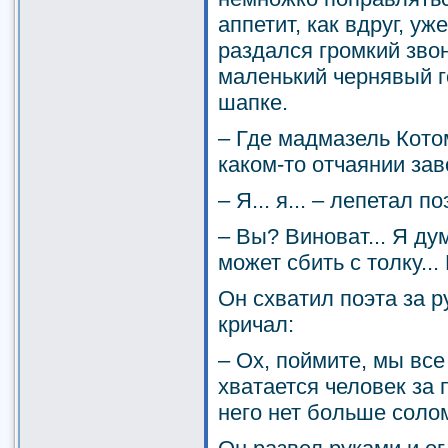
аппетит, как вдруг, уж
раздался громкий звон
маленький чернявый г
шапке.
– Где мадмазель Кото
каком-то отчаянии зав
– Я... я... – лепетал по
– Вы? Виноват... Я ду
может сбить с толку... 
Он схватил поэта за р
кричал:
– Ох, поймите, мы все
хватается человек за 
него нет больше соло