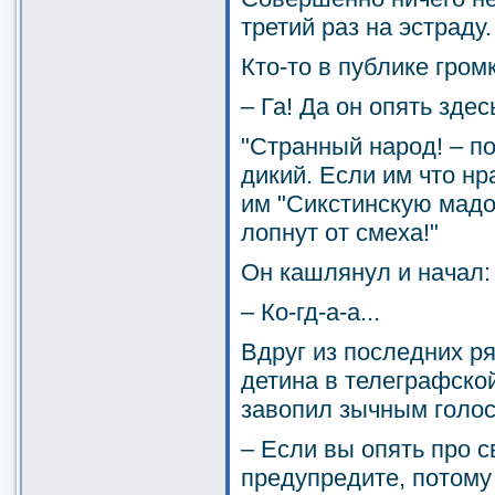
третий раз на эстраду.
Кто-то в публике гром
– Га! Да он опять здесь
"Странный народ! – п
дикий. Если им что нр
им "Сикстинскую мадон
лопнут от смеха!"
Он кашлянул и начал:
– Ко-гд-а-а...
Вдруг из последних р
детина в телеграфской
завопил зычным голос
– Если вы опять про с
предупредите, потому 