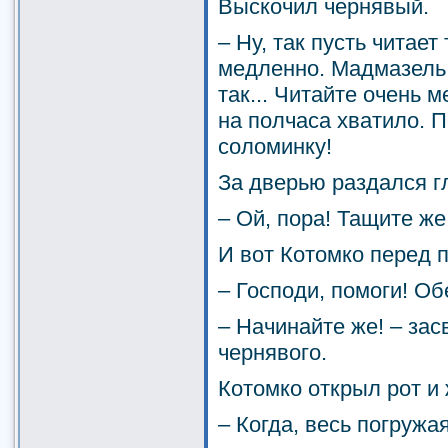
Выскочил чернявый.
– Ну, так пусть читает
медленно. Мадмазель К
так... Читайте очень 
на полчаса хватило. П
соломинку!
За дверью раздался гл
– Ой, пора! Тащите же
И вот Котомко перед 
– Господи, помоги! Об
– Начинайте же! – зас
чернявого.
Котомко открыл рот и
– Когда, весь погружая