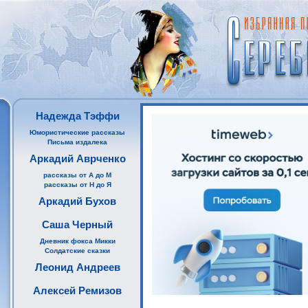
Надежда Тэффи
Юмористические рассказы
Письма издалека
Аркадий Аврченко
рассказы от А до М
рассказы от Н до Я
Аркадий Бухов
Саша Черный
Дневник фокса Микки
Солдатские сказки
Леонид Андреев
Алексей Ремизов