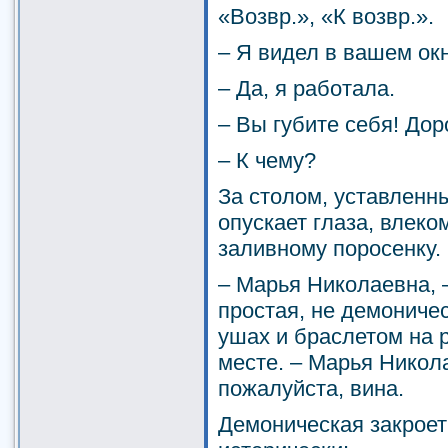
«Возвр.», «К возвр.».
– Я видел в вашем окн
– Да, я работала.
– Вы губите себя! Дор
– К чему?
За столом, уставленн
опускает глаза, влек
заливному поросенку.
– Марья Николаевна, –
простая, не демониче
ушах и браслетом на р
месте. – Марья Никол
пожалуйста, вина.
Демоническая закроет