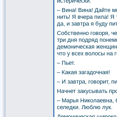
истерически:
– Вина! Вина! Дайте мн
нить! Я вчера пила! Я
да, и завтра я буду пит
Собственно говоря, че
три дня подряд понем
демоническая женщина
что у всех волосы на 
– Пьет.
– Какая загадочная!
– И завтра, говорит, 
Начнет закусывать пр
– Марья Николаевна, 
селедки. Люблю лук.
Демоническая широко р