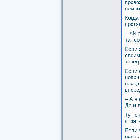
прово
немно
Когда
протя
– Ай-
так с
Если 
своим
телег
Если 
непри
наход
впере
– А я
Да и 
Тут о
стоят
Если 
очень