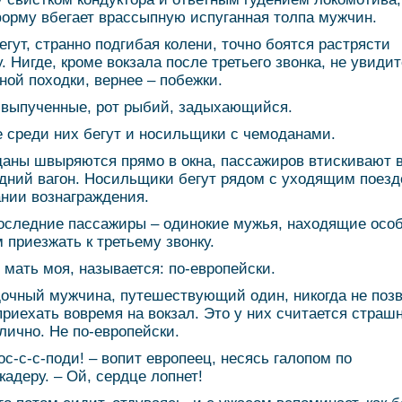
орму вбегает врассыпную испуганная толпа мужчин.
егут, странно подгибая колени, точно боятся растрясти
у. Нигде, кроме вокзала после третьего звонка, не увиди
ной походки, вернее – побежки.
 выпученные, рот рыбий, задыхающийся.
е среди них бегут и носильщики с чемоданами.
аны швыряются прямо в окна, пассажиров втискивают 
дний вагон. Носильщики бегут рядом с уходящим поезд
нии вознаграждения.
оследние пассажиры – одинокие мужья, находящие осо
 приезжать к третьему звонку.
, мать моя, называется: по-европейски.
очный мужчина, путешествующий один, никогда не поз
приехать вовремя на вокзал. Это у них считается страш
лично. Не по-европейски.
Гос-с-с-поди! – вопит европеец, несясь галопом по
кадеру. – Ой, сердце лопнет!