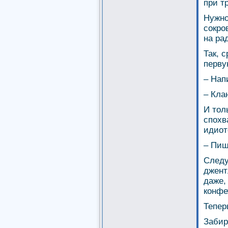
при т
Нужно
сокро
на ра
Так, 
перву
– Нап
– Кла
И тол
спохв
идиот
– Пиш
Следу
джент
даже,
конфе
Тепер
Забир