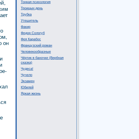
ей,
Тонкая психология
ихим
Троицын день
ает
Трубка
Утешитель
Факир
го
Федор Сологуб
ом,
Фея Карабос
о он
Французский роман
Человекообразные
 и
Чёртик в баночке (Вербная
сказка)
и
Чудеса!
ое-
Чучело
Экзамен
хал
Юбилей
Яркая жизнь
ься
те