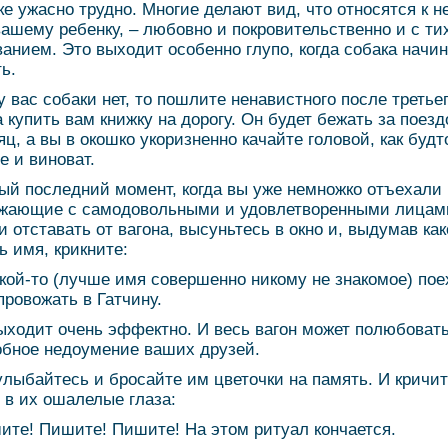
ке ужасно трудно. Многие делают вид, что относятся к н
 вашему ребенку, – любовно и покровительственно и с т
анием. Это выходит особенно глупо, когда собака начин
ь.
у вас собаки нет, то пошлите ненавистного после третье
а купить вам книжку на дорогу. Он будет бежать за поезд
аяц, а вы в окошко укоризненно качайте головой, как будт
е и виноват.
ый последний момент, когда вы уже немножко отъехали
жающие с самодовольными и удовлетворенными лицам
и отставать от вагона, высуньтесь в окно и, выдумав как
ь имя, крикните:
акой-то (лучше имя совершенно никому не знакомое) пое
провожать в Гатчину.
ыходит очень эффектно. И весь вагон может полюбоват
обное недоумение ваших друзей.
улыбайтесь и бросайте им цветочки на память. И кричи
 в их ошалелые глаза:
ите! Пишите! Пишите! На этом ритуал кончается.