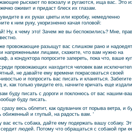
жающие рыскают по вокзалу и ругаются, ища вас. Это и
жечко оживит и придаст блеск их глазам.
 увидите в их руках цветы или коробку, немедленно
ните к ним руку, укоризненно качая головой:
ай! Ну, к чему это! Зачем же вы беспокоились? Мне, прав
овестно.
же провожающие разыщут вас слишком рано и надоедя
и напряженными лицами, скажите, что вам нужно на
раф, а кондуктора попросите запереть, пока что, ваше ку
среди провожающих находится человек вам исключител
ятный, не давайте ему времени покрасоваться своей
чивостью и попросить вас писать и кланяться. Забегите
д и, как только увидите его, начните кричать еще издали
 вам буду писать с дороги и поклонюсь от вас нашим-ва
вообще буду писать.
н сразу весь облетит, как одуванчик от порыва ветра, и б
ь обиженный и глупый, на радость вам. '
у вас есть собака, дайте ему подержать вашу собаку. Эт
 сердит людей. Потому что обращаться с собакой при е