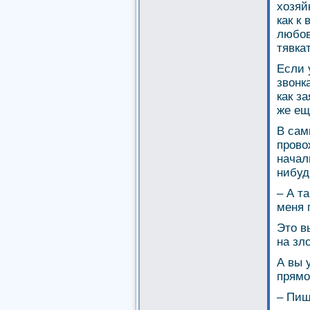
хозяй
как к
любов
тявкат
Если 
звонк
как з
же ещ
В сам
прово
начал
нибуд
– А т
меня 
Это в
на зл
А вы 
прямо
– Пиш