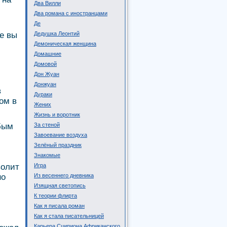
Два Вилли
Два романа с иностранцами
Де
те вы
Дедушка Леонтий
Демоническая женщина
Домашние
Домовой
Дон Жуан
Донжуан
в
Дураки
ом в
Жених
Жизнь и воротник
бым
За стеной
Завоевание воздуха
Зелёный праздник
Знакомые
волит
Игра
но
Из весеннего дневника
Изящная светопись
К теории флирта
Как я писала роман
Как я стала писательницей
Карьера Сципиона Африканского