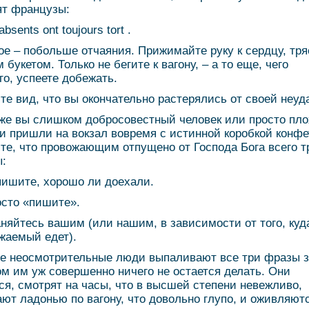
ят французы:
absents ont toujours tort .
ое – побольше отчаяния. Прижимайте руку к сердцу, тря
 букетом. Только не бегите к вагону, – а то еще, чего
го, успеете добежать.
те вид, что вы окончательно растерялись от своей неуд
же вы слишком добросовестный человек или просто пл
 и пришли на вокзал вовремя с истинной коробкой конфет
те, что провожающим отпущено от Господа Бога всего т
:
пишите, хорошо ли доехали.
осто «пишите».
аняйтесь вашим (или нашим, в зависимости от того, куд
жаемый едет).
е неосмотрительные люди выпаливают все три фразы з
ом им уж совершенно ничего не остается делать. Они
ся, смотрят на часы, что в высшей степени невежливо,
ют ладонью по вагону, что довольно глупо, и оживляют