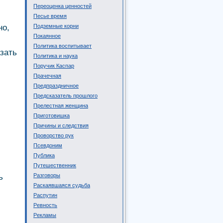
Переоценка ценностей
Песье время
но,
Подземные корни
Покаянное
Политика воспитывает
азать
Политика и наука
Поручик Каспар
Прачечная
Предпраздничное
Предсказатель прошлого
Прелестная женщина
Приготовишка
Причины и следствия
Проворство рук
Псевдоним
Публика
Путешественник
ь
Разговоры
Раскаявшаяся судьба
Распутин
Ревность
Рекламы