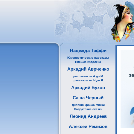
Надежда Тэффи
Юмористические рассказы
Письма издалека
Аркадий Аврченко
рассказы от А до М
рассказы от Н до Я
Аркадий Бухов
Саша Черный
Дневник фокса Микки
Солдатские сказки
Леонид Андреев
Алексей Ремизов