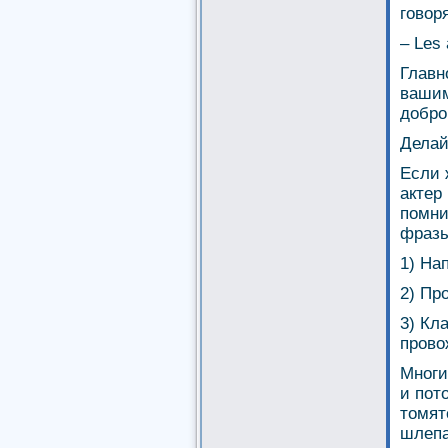
говор
– Les 
Главн
вашим
добро
Делай
Если 
актер
помни
фразы
1) На
2) Пр
3) Кл
прово
Многи
и пот
томят
шлепа