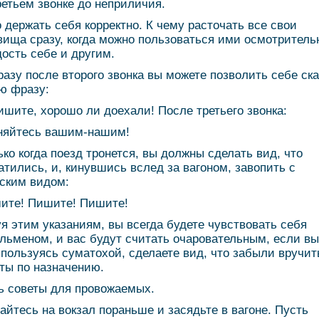
ретьем звонке до неприличия.
 держать себя корректно. К чему расточать все свои
вища сразу, когда можно пользоваться ими осмотритель
дость себе и другим.
сразу после второго звонка вы можете позволить себе ск
ю фразу:
ишите, хорошо ли доехали! После третьего звонка:
няйтесь вашим-нашим!
ько когда поезд тронется, вы должны сделать вид, что
атились, и, кинувшись вслед за вагоном, завопить с
ским видом:
ите! Пишите! Пишите!
я этим указаниям, вы всегда будете чувствовать себя
льменом, и вас будут считать очаровательным, если вы
 пользуясь суматохой, сделаете вид, что забыли вручит
ты по назначению.
ь советы для провожаемых.
айтесь на вокзал пораньше и засядьте в вагоне. Пусть