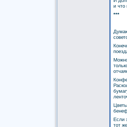
И дол
и что
***
Думаю
совет
Конеч
поезд
Можно
тольк
отчая
Конфе
Раско
бумаг
ленто
Цветы
бенеф
Если 
тот ж