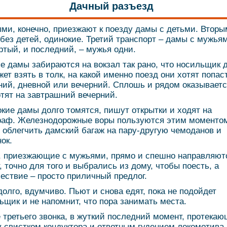
Дачный разъезд
ми, конечно, приезжают к поезду дамы с детьми. Вторы
без детей, одинокие. Третий транспорт – дамы с мужья
ртый, и последний, – мужья одни.
е дамы забираются на вокзал так рано, что носильщик 
жет взять в толк, на какой именно поезд они хотят попаст
ний, дневной или вечерний. Сплошь и рядом оказываетс
отят на завтрашний вечерний.
кие дамы долго томятся, пишут открытки и ходят на
раф. Железнодорожные воры пользуются этим моменто
 облегчить дамский багаж на пару-другую чемоданов и
ок.
 приезжающие с мужьями, прямо и спешно направляют
, точно для того и выбрались из дому, чтобы поесть, а
ествие – просто приличный предлог.
долго, вдумчиво. Пьют и снова едят, пока не подойдет
ьщик и не напомнит, что пора занимать места.
 третьего звонка, в жуткий последний момент, протека
 свистком кондуктора и ответным гудением локомотива,