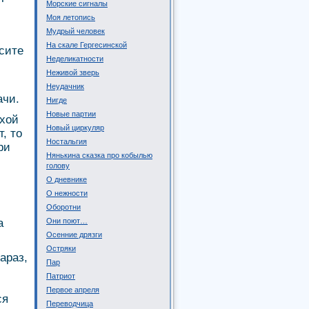
Морские сигналы
Моя летопись
Мудрый человек
На скале Гергесинской
сите
Неделикатности
Неживой зверь
Неудачник
ачи.
Нигде
Новые партии
охой
Новый циркуляр
, то
Ностальгия
ри
Нянькина сказка про кобылью
голову
О дневнике
О нежности
Оборотни
а
Они поют…
Осенние дрязги
Остряки
араз,
Пар
Патриот
Первое апреля
ся
Переводчица