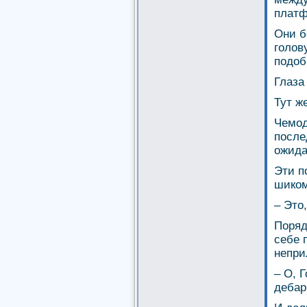
платф
Они б
голов
подоб
Глаза
Тут ж
Чемод
после
ожида
Эти п
шиком
– Это
Поряд
себе 
непри
– О, 
дебар