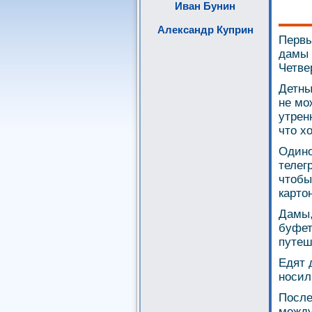
Иван Бунин
Александр Куприн
Первы
дамы 
Четве
Детны
не мо
утрен
что х
Одино
телег
чтобы
картон
Дамы,
буфет
путеш
Едят 
носил
После
между