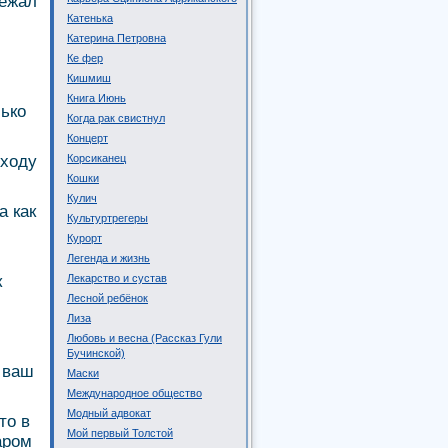
бежал
Катенька
Катерина Петровна
Ке фер
Кишмиш
Книга Июнь
ько
Когда рак свистнул
Концерт
тходу
Корсиканец
Кошки
Кулич
а как
Культуртрегеры
Курорт
Легенда и жизнь
к
Лекарство и сустав
Лесной ребёнок
Лиза
Любовь и весна (Рассказ Гули
Бучинской)
я ваш
Маски
Международное общество
Модный адвокат
то в
Мой первый Толстой
аром