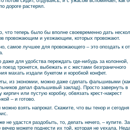
го потом сидит, отдуваясь, и с ужасом вспоминает, как 
 по дороге растерял.
, что теперь было бы вполне своевременно дать нескол
ов провожающим и уезжающим, которых провожают.
но, самое лучшее для провожающего – это опоздать к о
а.
 даже для удобства переждать где-нибудь за колонной, 
о поезд тронется, выбежать и с жестами безграничного
ния махать издали букетом и коробкой конфет.
ты, из экономии, можно даже сделать фальшивыми (ка
льников делал фальшивый заклад). Просто завернуть в
у кирпич или пустую коробку, обвязать крест-накрест
чкой – и готово.
 можно взять напрокат. Скажите, что вы тенор и сегодн
ис.
же не удастся раздобыть, то, делать нечего, – купите. За
е вечер можете поднести их той, которая не уехала. Нед