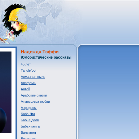
Надежда Тэффи
Юмористические рассказы
45 лет
Tanglefoot
Алмазная пыль
Анафемы
Антей
Арабские сказки
Атмосфера любви
Аэродром
Баба Яга
Бабья доля
Бабья книга
Бальмонт
Без стиля