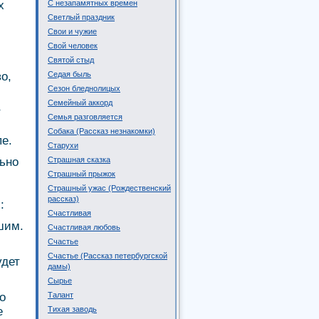
х
С незапамятных времен
Светлый праздник
Свои и чужие
Свой человек
Святой стыд
о,
Седая быль
Сезон бледнолицых
Семейный аккорд
т
Семья разговляется
Собака (Рассказ незнакомки)
пе.
Старухи
ьно
Страшная сказка
Страшный прыжок
Страшный ужас (Рождественский
рассказ)
:
Счастливая
шим.
Счастливая любовь
Счастье
Счастье (Рассказ петербургской
удет
дамы)
Сырье
о
Талант
е
Тихая заводь