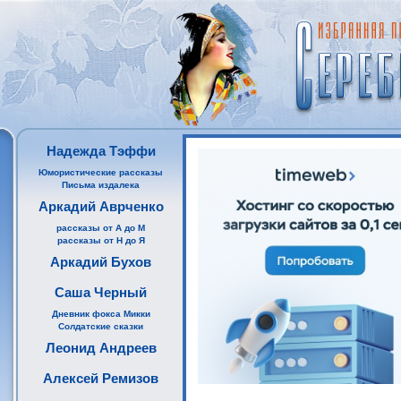
Надежда Тэффи
Юмористические рассказы
Письма издалека
Аркадий Аврченко
рассказы от А до М
рассказы от Н до Я
Аркадий Бухов
Саша Черный
Дневник фокса Микки
Солдатские сказки
Леонид Андреев
Алексей Ремизов