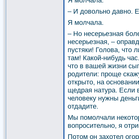
Я молчала.
– И довольно давно. Е
Я молчала.
– Но несерьезная боле
несерьезная, – оправд
пустяки! Голова, что 
там! Какой-нибудь час
что в вашей жизни сы
родители: проще скажу
открыто, на основании
щедрая натура. Если в
человеку нужны деньг
отдадите.
Мы помолчали некотор
вопросительно, я отри
Потом он захотел ого