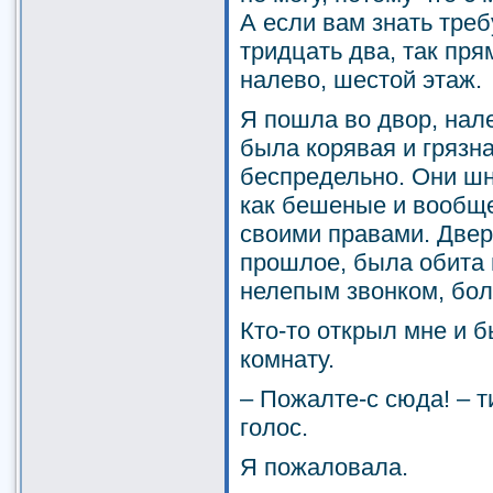
А если вам знать треб
тридцать два, так пря
налево, шестой этаж.
Я пошла во двор, нал
была корявая и грязн
беспредельно. Они шн
как бешеные и вообщ
своими правами. Двер
прошлое, была обита 
нелепым звонком, бо
Кто-то открыл мне и 
комнату.
– Пожалте-с сюда! – 
голос.
Я пожаловала.