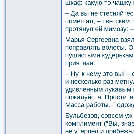
шкаф какую-то чашку 
– Да вы не стесняйтес
помешал, – светским 
протянул ей мимозу: –
Марья Сергеевна взял
поправлять волосы. О
пушистыми кудерьками
приятная.
– Ну, к чему это вы! 
и несколько раз метн
удивленным лукавым г
пожалуйста. Простите,
Масса работы. Подожди
Бульбезов, совсем у
комплимент ("Вы, знае
не утерпел и прибежал