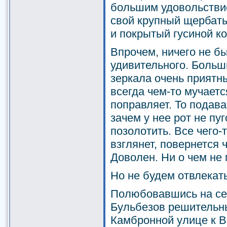
большим удовольстви
свой крупный щербат
и покрытый гусиной к
Впрочем, ничего не б
удивительного. Больш
зеркала очень приятн
всегда чем-то мучается
поправляет. То подав
зачем у нее рот не пу
позолотить. Все чего-
взглянет, повернется ч
Доволен. Ни о чем не 
Но не будем отвлекат
Полюбовавшись на себ
Бульбезов решительн
Камбронной улице к В