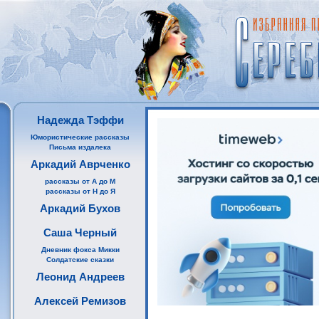
Надежда Тэффи
Юмористические рассказы
Письма издалека
Аркадий Аврченко
рассказы от А до М
рассказы от Н до Я
Аркадий Бухов
Саша Черный
Дневник фокса Микки
Солдатские сказки
Леонид Андреев
Алексей Ремизов