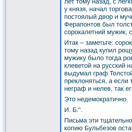
лет тому назад, с лег
у князя, начал торгов
постоялый двор и муч
Ферапонтов был толст
сорокалетний мужик, с 
Итак – заметьте: соро
тому назад купил рощу
мужику было тогда ров
клеветой на русский н
выдумал граф Толстой
преклоняться, а если 
неграф и нелев, так ег
Это недемократично.
И. Б.".
Письма эти тщательно
копию Бульбезов оста