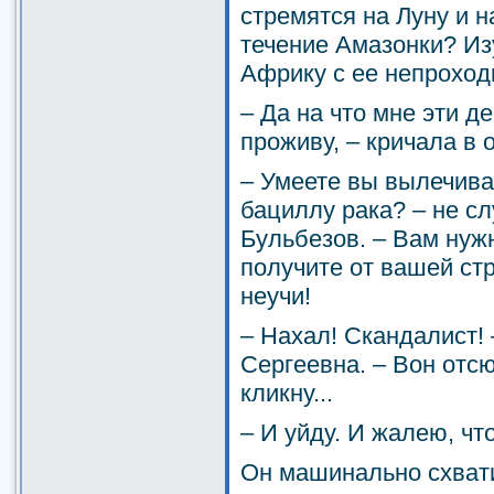
стремятся на Луну и н
течение Амазонки? И
Африку с ее непрохо
– Да на что мне эти д
проживу, – кричала в 
– Умеете вы вылечива
бациллу рака? – не с
Бульбезов. – Вам ну
получите от вашей ст
неучи!
– Нахал! Скандалист!
Сергеевна. – Вон отс
кликну...
– И уйду. И жалею, чт
Он машинально схвати