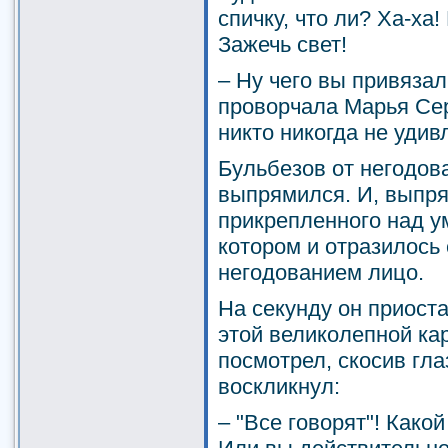
спичку, что ли? Ха-ха!
Зажечь свет!
– Ну чего вы привязал
проворчала Марья Серг
никто никогда не удив
Бульбезов от негодова
выпрямился. И, выпря
прикрепленного над у
котором и отразилось
негодованием лицо.
На секунду он приост
этой великолепной ка
посмотрел, скосив гла
воскликнул:
– "Все говорят"! Како