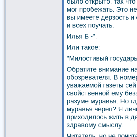
было открыто, так что
мог пробежать. Это н
вы имеете дерзость и
и всех поучать.
Илья Б -".
Или такое:
"Милостивый государь
Обратите внимание на
обозревателя. В номе
уважаемой газеты сей
свойственной ему без
разуме муравья. Но гд
муравья череп? Я личн
приходилось жить в д
здравому смыслу.
Читатель, но не почит