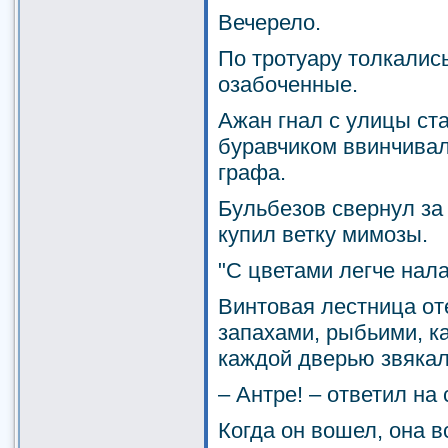
Вечерело.
По тротуару толкалис
озабоченные.
Ажан гнал с улицы ст
буравчиком ввинчивал
графа.
Бульбезов свернул за
купил ветку мимозы.
"С цветами легче нала
Винтовая лестница о
запахами, рыбьими, к
каждой дверью звякал
– Антре! – ответил на
Когда он вошел, она в