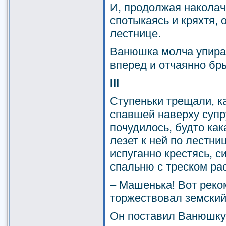
И, продолжая наколач
спотыкаясь и кряхтя, 
лестнице.
Ванюшка молча упира
вперед и отчаянно бр
III
Ступеньки трещали, к
спавшей наверху супр
почудилось, будто ка
лезет к ней по лестни
испуганно крестясь, с
спальню с треском ра
– Машенька! Вот реко
торжествовал земский
Он поставил Ванюшку