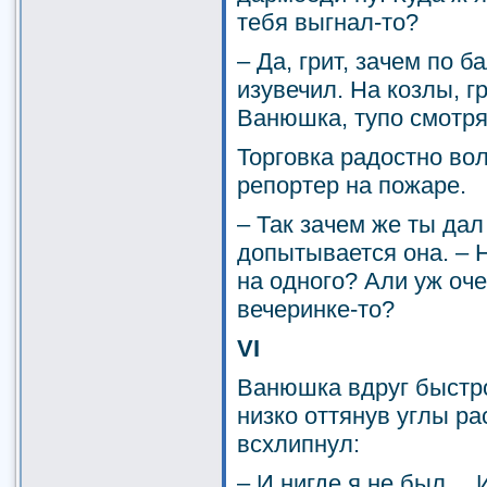
тебя выгнал-то?
– Да, грит, зачем по 
изувечил. На козлы, гр
Ванюшка, тупо смотря
Торговка радостно вол
репортер на пожаре.
– Так зачем же ты дал
допытывается она. – 
на одного? Али уж оч
вечеринке-то?
VI
Ванюшка вдруг быстро
низко оттянув углы р
всхлипнул:
– И нигде я не был… 