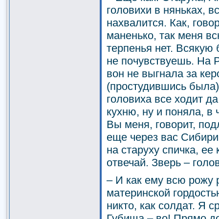
головихи в няньках, в
нахвалится. Как, гово
маненько, так меня вс
терпенья нет. Всякую 
не почувствуешь. На 
вон не выгнала за кер
(простудившись была) 
головиха все ходит д
кухню, ну и поняла, в 
Вы меня, говорит, под
еще через вас Сибири 
на старуху спичка, ее 
отвечай. Зверь – голов
– И как ему всю рожу 
материнской гордость
никто, как солдат. Я с
Губища – во! Прямо до