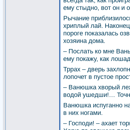
всегда так, как проиг
ему стыдно, вот он и 
Рычание приблизилось
хриплый лай. Наконец
пороге показалась оз
хозяина дома.
– Послать ко мне Вань
ему покажу, как лошад
Тррах – дверь захлоп
лопочет в пустое прос
– Ванюшка хворый леж
водой ушедши!… Точно 
Ванюшка испуганно на
в них ногами.
– Господи! – ахает тор