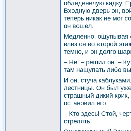
обледенелую кадку. П
Входную дверь он, во
теперь никак не мог с
он вошел.
Медленно, ощупывая с
влез он во второй эта
темно, и он долго шар
– He! – решил он. – К
там нащупать либо вы
И он, стуча каблуками
лестницы. Он был уже 
страшный дикий крик,
остановил его.
– Кто здесь! Стой, чер
стрелять!…