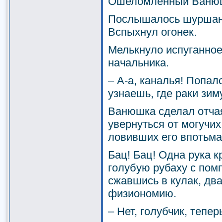
Ошеломленный Ванюшк
Послышалось шуршань
Вспыхнул огонек.
Мелькнуло испуганное
начальника.
– А-а, каналья! Попал
узнаешь, где раки зим
Ванюшка сделал отча
увернуться от могучих
ловивших его впотьм
Бац! Бац! Одна рука 
голубую рубаху с пом
сжавшись в кулак, д
физиономию.
– Нет, голубчик, тепер