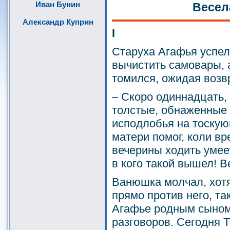
Иван Бунин
Весел
Александр Куприн
I
Старуха Агафья успел
вычистить самовары, 
томился, ожидая возв
– Скоро одиннадцать,
толстые, обнаженные 
исподлобья на тоскую
матери помог, коли вр
вечерины ходить умеет
в кого такой вышел! В
Ванюшка молчал, хот
прямо против него, та
Агафье родным сыном
разговоров. Сегодня Т