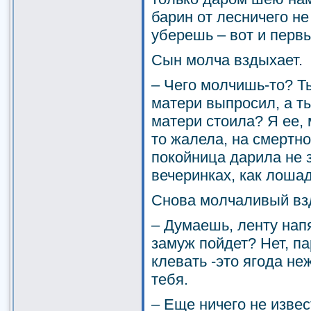
барин от лесничего н
уберешь – вот и первы
Сын молча вздыхает.
– Чего молчишь-то? Т
матери выпросил, а ты
матери стоила? Я ее, 
то жалела, на смертн
покойница дарила не з
вечеринках, как лоша
Снова молчаливый вз
– Думаешь, ленту напя
замуж пойдет? Нет, п
клевать -это ягода н
тебя.
– Еще ничего не извес