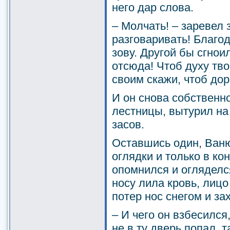
него дар слова.
– Молчать! – заревел 
разговаривать! Благод
зову. Другой бы сгнои
отсюда! Чтоб духу тв
своим скажи, чтоб дор
И он снова собственн
лестницы, вытурил на 
засов.
Оставшись один, Ван
оглядки и только в к
опомнился и огляделс
носу лила кровь, лиц
потер нос снегом и за
– И чего он взбесился
не в ту дверь попал, т