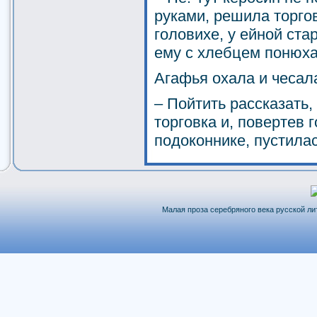
руками, решила торгов
головихе, у ейной ста
ему с хлебцем понюха
Агафья охала и чесала
– Пойтить рассказать
торговка и, повертев 
подоконнике, пустила
Малая проза серебряного века русской лит