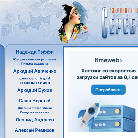
Надежда Тэффи
Юмористические рассказы
Письма издалека
Аркадий Аврченко
рассказы от А до М
рассказы от Н до Я
Аркадий Бухов
Саша Черный
Дневник фокса Микки
Солдатские сказки
Леонид Андреев
Алексей Ремизов