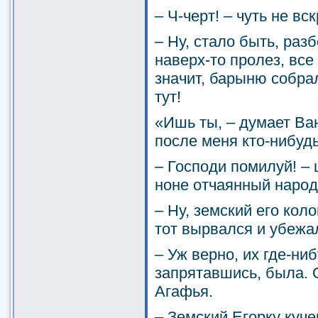
– Ч-черт! – чуть не в
– Ну, стало быть, разб
наверх-то пролез, все
значит, барыню собрал
тут!
«Ишь ты, – думает Ва
после меня кто-нибудь
– Господи помилуй! – 
ноне отчаянный народ
– Ну, земский его ко
тот вырвался и убежа
– Уж верно, их где-ни
запрятавшись, была. 
Агафья.
– Земский Егорку куче