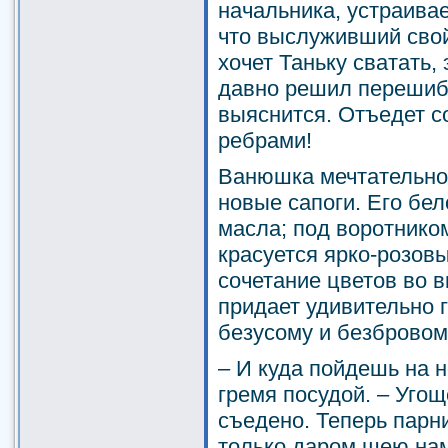
начальника, устраивае
что выслуживший свой
хочет Таньку сватать,
давно решил перешиби
выяснится. Отъедет 
ребрами!
Ванюшка мечтательно
новые сапоги. Его бе
масла; под воротнико
красуется ярко-розовы
сочетание цветов во 
придает удивительно г
безусому и безбровом
– И куда пойдешь на н
гремя посудой. – Угощ
съедено. Теперь парни
только даром шею на