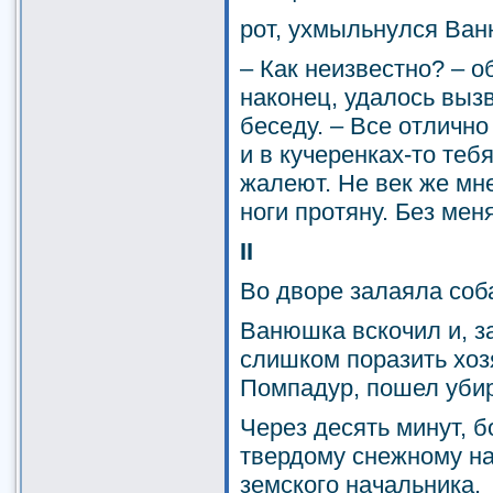
рот, ухмыльнулся Ва
– Как неизвестно? – о
наконец, удалось выз
беседу. – Все отлично 
и в кучеренках-то теб
жалеют. Не век же мне
ноги протяну. Без мен
II
Во дворе залаяла соб
Ванюшка вскочил и, з
слишком поразить хоз
Помпадур, пошел уби
Через десять минут, 
твердому снежному на
земского начальника.