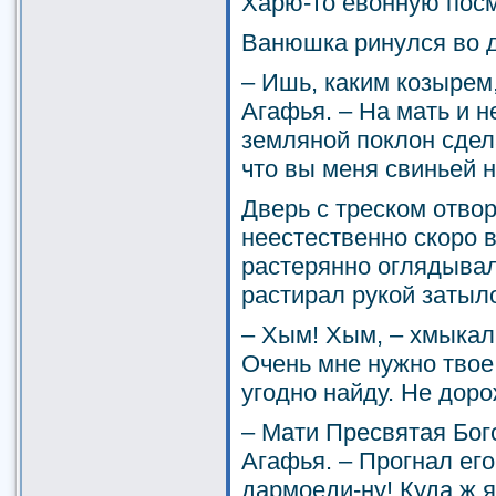
Харю-то евонную посм
Ванюшка ринулся во д
– Ишь, каким козырем
Агафья. – На мать и н
земляной поклон сдел
что вы меня свиньей н
Дверь с треском отво
неестественно скоро 
растерянно оглядывал
растирал рукой затыл
– Хым! Хым, – хмыкал 
Очень мне нужно твое
угодно найду. Не доро
– Мати Пресвятая Бог
Агафья. – Прогнал его
дармоеди-ну! Куда ж я