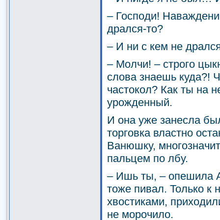
– Господи! Наваждение
дрался-то?
– И ни с кем не драл
– Молчи! – строго цык
слова знаешь куда?! Ч
частокол? Как ты на н
урожденный.
И она уже занесла бы
торговка властно оста
Ванюшку, многозначит
пальцем по лбу.
– Ишь ты, – опешила 
тоже пивал. Только к 
хвостиками, приходили
не морочило.