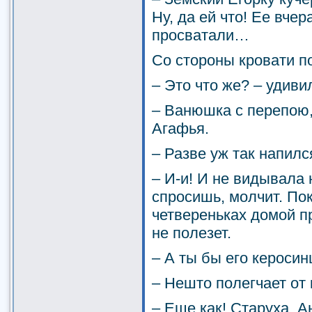
Ну, да ей что! Ее вче
просватали…
Со стороны кровати п
– Это что же? – удиви
– Ванюшка с перепою,
Агафья.
– Разве уж так напилс
– И-и! И не видывала 
спросишь, молчит. По
четвереньках домой пр
не полезет.
– А ты бы его кероси
– Нешто полегчает от 
– Еще как! Старуха, А