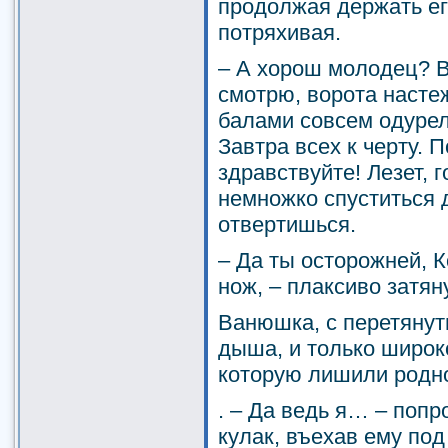
продолжая держать ег
потряхивая.
– А хорош молодец? В
смотрю, ворота насте
балами совсем одурели
Завтра всех к черту.
здравствуйте! Лезет, 
немножко спуститься д
отвертишься.
– Да ты осторожней, К
нож, – плаксиво затян
Ванюшка, с перетянут
дыша, и только широко
которую лишили родно
. – Да ведь я… – поп
кулак, въехав ему под