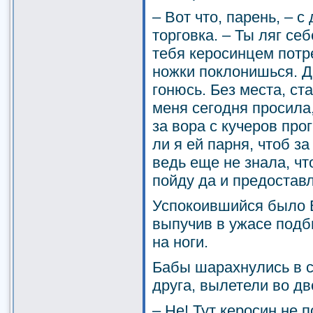
– Вот что, парень, – 
торговка. – Ты ляг се
тебя керосинцем потре
ножки поклонишься. Да
гонюсь. Без места, ст
меня сегодня просила,
за вора с кучеров прог
ли я ей парня, чтоб з
ведь еще не знала, чт
пойду да и предоставл
Успокоившийся было В
выпучив в ужасе подб
на ноги.
Бабы шарахнулись в с
друга, вылетели во дв
– Не! Тут керосин не 