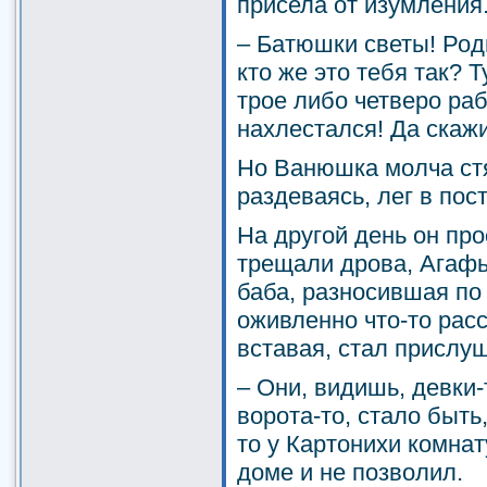
присела от изумления
– Батюшки светы! Род
кто же это тебя так? Т
трое либо четверо раб
нахлестался! Да скажи
Но Ванюшка молча стя
раздеваясь, лег в пос
На другой день он про
трещали дрова, Агафь
баба, разносившая по 
оживленно что-то рас
вставая, стал прислу
– Они, видишь, девки-
ворота-то, стало быть
то у Картонихи комнат
доме и не позволил.