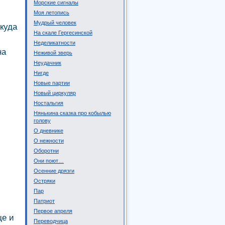
Морские сигналы
Моя летопись
Мудрый человек
 куда
На скале Гергесинской
Неделикатности
на
Неживой зверь
Неудачник
Нигде
Новые партии
Новый циркуляр
Ностальгия
Нянькина сказка про кобылью
голову
О дневнике
О нежности
Оборотни
Они поют…
Осенние дрязги
Остряки
Пар
Патриот
Первое апреля
ще и
Переводчица