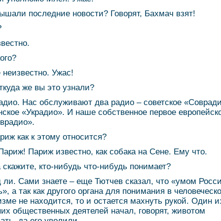
лышали последние новости? Говорят, Бахмач взят!
?
звестно.
кого?
е неизвестно. Ужас!
откуда же вы это узнали?
радио. Нас обслуживают два радио – советское «Соврад
нское «Украдио». И наше собственное первое европейск
врадио».
ариж как к этому относится?
 Париж! Париж известно, как собака на Сене. Ему что.
 а скажите, кто-нибудь что-нибудь понимает?
д ли. Сами знаете – еще Тютчев сказал, что «умом Росс
ь», а так как другого органа для понимания в человеческ
изме не находится, то и остается махнуть рукой. Один и
их общественных деятелей начал, говорят, животом
ать, да его уволили.