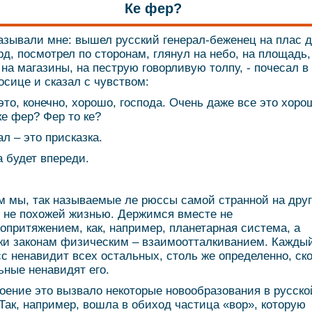
Ке фер?
азывали мне: вышел русский генерал-беженец на плас д
рд, посмотрел по сторонам, глянул на небо, на площадь,
 на магазины, на пеструю говорливую толпу, - почесал в
осице и сказал с чувством:
 это, конечно, хорошо, господа. Очень даже все это хоро
е фер? Фер то ке?
ал – это присказка.
а будет впереди.
 мы, так называемые ле рюссы самой странной на дру
 не похожей жизнью. Держимся вместе не
опритяжением, как, например, планетарная система, а
ки законам физическим – взаимоотталкиванием. Кажды
с ненавидит всех остальных, столь же определенно, ск
ьные ненавидят его.
оение это вызвало некоторые новообразования в русско
 Так, например, вошла в обиход частица «вор», которую