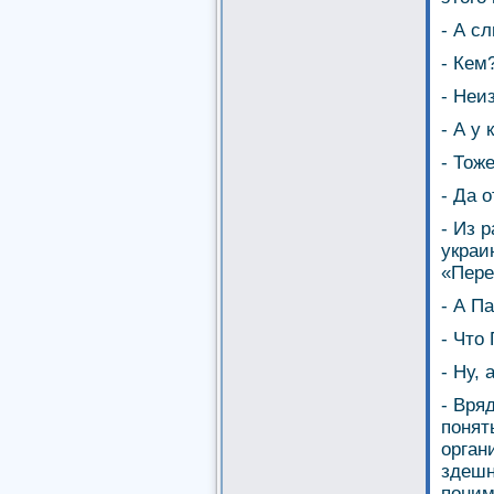
- А с
- Кем
- Неи
- А у 
- Тож
- Да 
- Из 
украи
«Пере
- А П
- Что
- Ну,
- Вря
понят
орган
здешн
поним