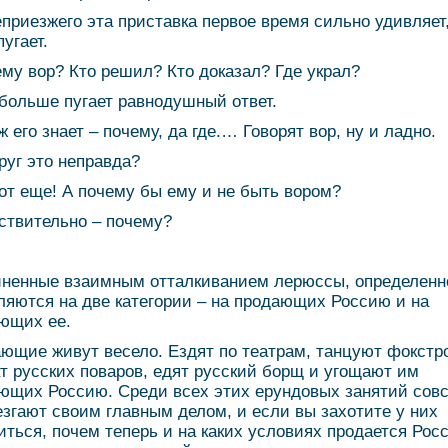
приезжего эта приставка первое время сильно удивляет
угает.
ему вор? Кто решил? Кто доказал? Где украл?
 больше пугает равнодушный ответ.
ж его знает – почему, да где.… Говорят вор, ну и ладно.
друг это неправда?
вот еще! А почему бы ему и не быть вором?
ствительно – почему?
ненные взаимным отталкиванием лерюссы, определенн
ляются на две категории – на продающих Россию и на
ющих ее.
ющие живут весело. Ездят по театрам, танцуют фокстр
т русских поваров, едят русский борщ и угощают им
ющих Россию. Среди всех этих ерундовых занятий сов
езгают своим главным делом, и если вы захотите у них
иться, почем теперь и на каких условиях продается Росс