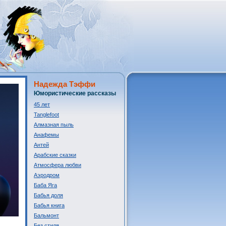
Надежда Тэффи
Юмористические рассказы
45 лет
Tanglefoot
Алмазная пыль
Анафемы
Антей
Арабские сказки
Атмосфера любви
Аэродром
Баба Яга
Бабья доля
Бабья книга
Бальмонт
Без стиля