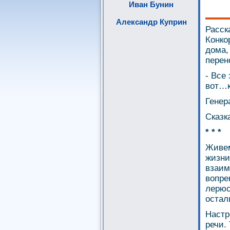
Иван Бунин
Александр Куприн
Расск
Конко
дома,
перен
- Все
вот…к
Генер
Сказк
* * *
Живем
жизни
взаим
вопре
лерюс
остал
Настр
речи.