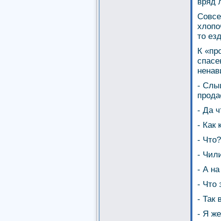
вряд 
Совсе
хлопо
то ез
К «пр
спасе
ненав
- Слы
прода
- Да 
- Как
- Что?
- Чил
- А н
- Что
- Так
- Я ж