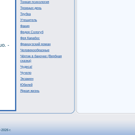
Тонкая психология
Троицын день
Трубка
Утешитель
Факир
Федор Сологуб
Фея Карабос
о. -
Французский роман
Человекообразные
Чёртик в баночке (Вербная
сказка)
Чудеса!
Чучело
Экзамен
Юбилей
Яркая жизнь
2026 г.