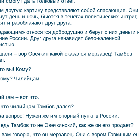
ли смогут дать толковый ответ.
м другую картину представляют собой спасающие. Они
чут день и ночь, бьются в тенетах политических интриг,
дят и разоблачают друг друга.
одающим» относятся добродушно и берут с них деньги 
ние России. Друг друга ненавидят бело-каленной
истью.
шали – вор Овечкин какой оказался мерзавец! Тамбов
ет.
что вы! Кому?
 кому? Чилийцам.
ийцам – вот что.
а что чилийцам Тамбов дался?
 за вопрос! Нужен же им опорный пункт в России.
 ведь Тамбов то не Овечкинский, как же он его продает?
е вам говорю, что он мерзавец. Они с вором Гавкиным е