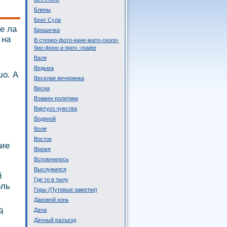
Блины
Брат Сула
е ла
Брошечка
 на
В стерео-фото-кине-мато-скопо-
био-фоно и проч.-графе
Валя
Ведьма
шо. А
Веселая вечеринка
Весна
Взамен политики
Виртуоз чувства
Водяной
Воля
Восток
гие
Время
Вспомнилось
Выслужился
й
Где то в тылу
оль
Горы (Путевые заметки)
Даровой конь
й
Дача
Дачный разъезд