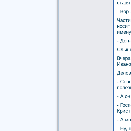
ставя
- Вор
Части
носит
имену
- Дон
Слыша
Вчера
Ивано
Делов
- Сов
полез
- А о
- Гос
Крист
- А м
- Ну, 