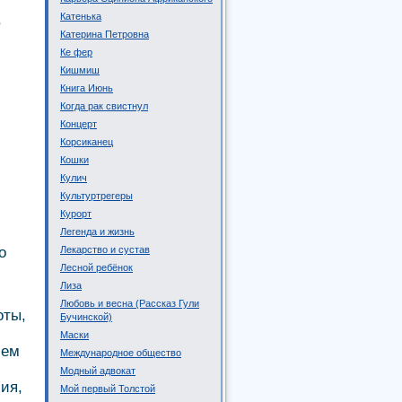
,
Катенька
Катерина Петровна
Ке фер
Кишмиш
Книга Июнь
Когда рак свистнул
Концерт
Корсиканец
Кошки
Кулич
Культуртрегеры
Курорт
Легенда и жизнь
о
Лекарство и сустав
Лесной ребёнок
Лиза
Любовь и весна (Рассказ Гули
оты,
Бучинской)
Маски
сем
Международное общество
Модный адвокат
ия,
Мой первый Толстой