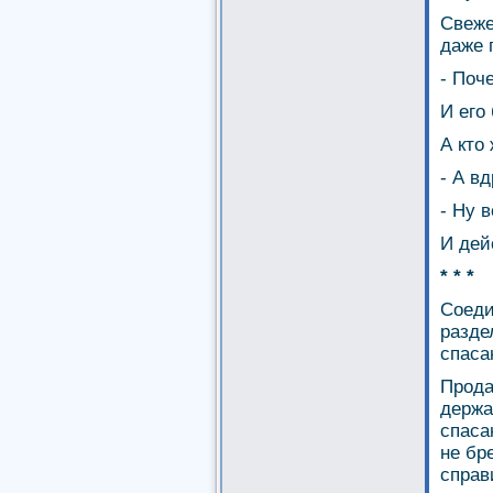
Свеже
даже п
- Поч
И его
А кто 
- А в
- Ну 
И дей
* * *
Соеди
разде
спаса
Прода
держа
спаса
не бр
справ