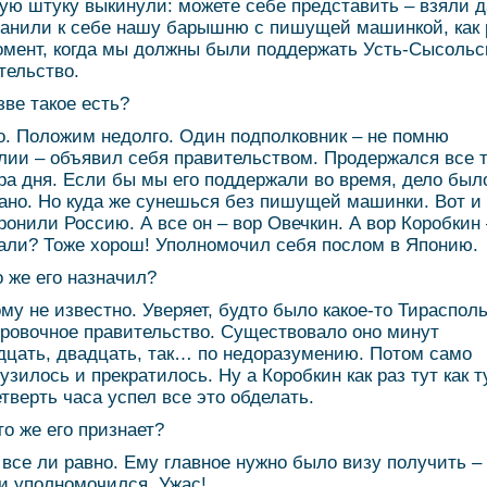
кую штуку выкинули: можете себе представить – взяли д
анили к себе нашу барышню с пишущей машинкой, как 
омент, когда мы должны были поддержать Усть-Сысольс
тельство.
зве такое есть?
о. Положим недолго. Один подполковник – не помню
ии – объявил себя правительством. Продержался все 
ра дня. Если бы мы его поддержали во время, дело был
ано. Но куда же сунешься без пишущей машинки. Вот и
ронили Россию. А все он – вор Овечкин. А вор Коробкин 
ли? Тоже хорош! Уполномочил себя послом в Японию.
о же его назначил?
ому не известно. Уверяет, будто было какое-то Тирасполь
ровочное правительство. Существовало оно минут
дцать, двадцать, так… по недоразумению. Потом само
узилось и прекратилось. Ну а Коробкин как раз тут как ту
етверть часа успел все это обделать.
то же его признает?
е все ли равно. Ему главное нужно было визу получить –
 и уполномочился. Ужас!