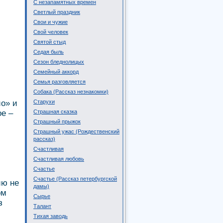
С незапамятных времен
Светлый праздник
Свои и чужие
Свой человек
Святой стыд
Седая быль
Сезон бледнолицых
Семейный аккорд
Семья разговляется
Собака (Рассказ незнакомки)
ио» и
Старухи
ое –
Страшная сказка
Страшный прыжок
Страшный ужас (Рождественский
рассказ)
Счастливая
Счастливая любовь
Счастье
Счастье (Рассказ петербургской
ию не
дамы)
ом
Сырье
з
Талант
Тихая заводь