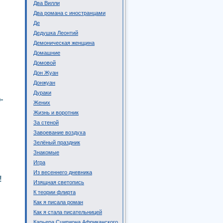
Два Вилли
Два романа с иностранцами
Де
Дедушка Леонтий
Демоническая женщина
Домашние
Домовой
Дон Жуан
Донжуан
Дураки
-
Жених
Жизнь и воротник
За стеной
Завоевание воздуха
Зелёный праздник
Знакомые
Игра
Из весеннего дневника
!
Изящная светопись
К теории флирта
Как я писала роман
Как я стала писательницей
Карьера Сципиона Африканского