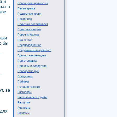
а и
Переоценка ценностей
раз в
Песье время
кое
Подземные корни
Покаянное
Политика воспитывает
Политика и наука
Поручик Каспар
таки
Прачечная
о бы
Предпраздничное
Предсказатель прошлого
–
Прелестная женщина
Приготовишка
Причины и следствия
Проворство рук
-
Псевдоним
Публика
Путешественник
т, за
Разговоры
Раскаявшаяся судьба
Распутин
Ревность
 для
Рекламы