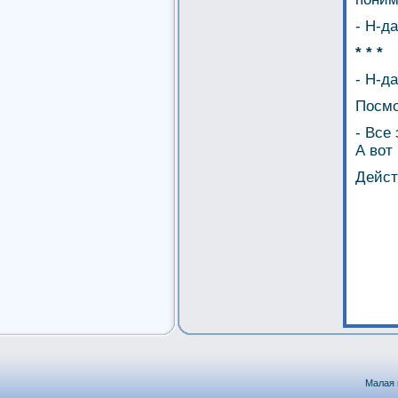
- Н-д
* * *
- Н-д
Посмо
- Все
А вот
Дейст
Малая 