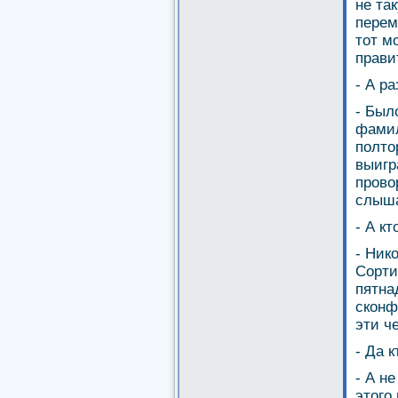
не та
перем
тот м
прави
- А ра
- Был
фамил
полто
выигр
прово
слыша
- А кт
- Ник
Сорти
пятна
сконф
эти ч
- Да к
- А н
этого