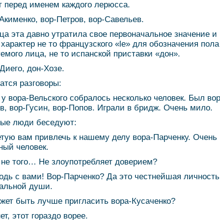
т перед именем каждого лерюсса.
-Акименко, вор-Петров, вор-Савельев.
ца эта давно утратила свое первоначальное значение и
 характер не то французского «le» для обозначения пола
емого лица, не то испанской приставки «дон».
-Диего, дон-Хозе.
тся разговоры:
 у вора-Вельского собралось несколько человек. Был вор
в, вор-Гусин, вор-Попов. Играли в бридж. Очень мило.
ые люди беседуют:
етую вам привлечь к нашему делу вора-Парченку. Очень
ный человек.
н не того… Не злоупотребляет доверием?
подь с вами! Вор-Парченко? Да это честнейшая личность
альной души.
ожет быть лучше пригласить вора-Кусаченко?
нет, этот гораздо ворее.