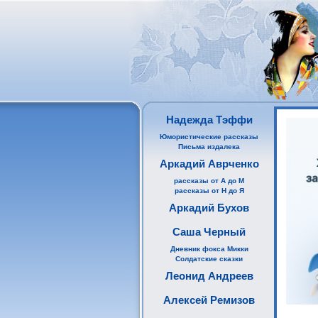
Надежда Тэффи
Юмористические рассказы
Письма издалека
Аркадий Аврченко
рассказы от А до М
рассказы от Н до Я
Аркадий Бухов
Саша Черный
Дневник фокса Микки
Солдатские сказки
Леонид Андреев
Алексей Ремизов